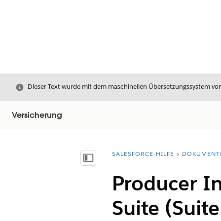
Schließen
Dieser Text wurde mit dem maschinellen Übersetzungssystem von S
Versicherung
SALESFORCE-HILFE
DOKUMENT
Sie befinden sich hier:
Inhalt anzeigen
Producer In
Suite (Suit