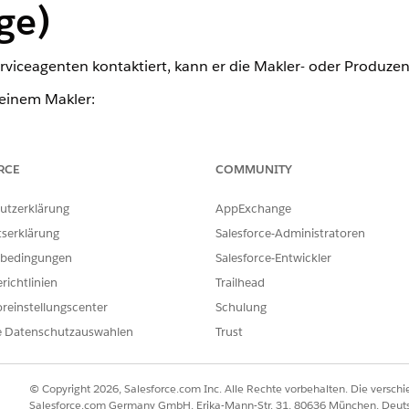
ge)
viceagenten kontaktiert, kann er die Makler- oder Produzen
 einem Makler:
tartprogramm über die Dienstprogrammleiste unten.
t
" eine oder alle erforderlichen Informationen zum Makler ein und
eigt und Sie müssen auf
Überprüfen
klicken, um die Kundeninforma
RCE
COMMUNITY
n Antworten des Agenten auf das Häkchen, um die relevanten Detail
utzerklärung
AppExchange
eninformationen ein und klicken Sie auf
Suchen
.
tserklärung
Salesforce-Administratoren
die Interaktionskonsole für die Richtlinie anzuzeigen, für die Sie sic
bedingungen
Salesforce-Entwickler
richtlinien
Trailhead
reinstellungscenter
Schulung
ILFE DIESES ARTIKELS LÖSEN?
e Datenschutzauswahlen
Trust
ir uns verbessern können.
© Copyright 2026, Salesforce.com Inc. Alle Rechte vorbehalten. Die versch
Salesforce.com Germany GmbH, Erika-Mann-Str. 31, 80636 München, Deut