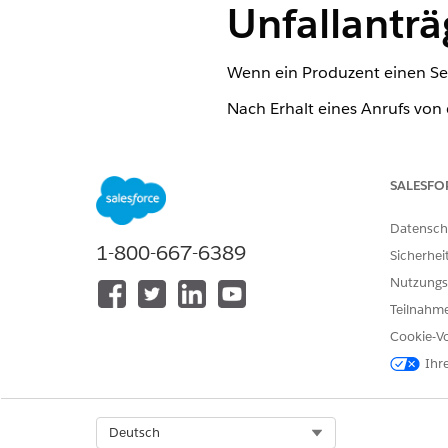
Unfallanträ
Wenn ein Produzent einen Ser
Nach Erhalt eines Anrufs von
Öffnen Sie das Interaktionss
Geben Sie im Abschnitt "
Agen
Die Ergebnisse werden angez
SALESFO
Klicken Sie basierend auf de
auf
Überprüfen und Suchen
.
Datensch
Geben Sie als Nächstes Polic
1-800-667-6389
Sicherhei
Klicken Sie auf
Anzeigen
, um 
Nutzungs
Teilnahme
Cookie-Vo
KONNTEN SIE IHR PROBLEM MITH
Ihr
Geben Sie uns Feedback, damit w
Select Org
Deutsch