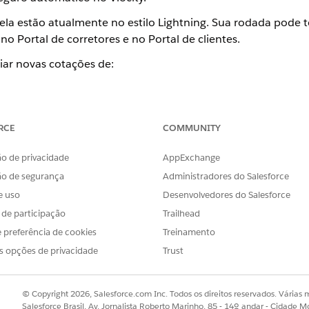
tela estão atualmente no estilo Lightning. Sua rodada pode 
no Portal de corretores e no Portal de clientes.
iar novas cotações de:
 do processo de cotação automática com detalhes do OmniS
RCE
COMMUNITY
ghtning
o de privacidade
AppExchange
 fácil de usar e crie uma cotação no console Lex, que é c
ão de segurança
Administradores do Salesforce
e uso
Desenvolvedores do Salesforce
s de participação
Trailhead
odem seguir um fluxo guiado para criar rapidamente cotaçõe
 preferência de cookies
Treinamento
s opções de privacidade
Trust
mática
 processo de cotação automática com detalhes do OmniScript de 
© Copyright 2026, Salesforce.com Inc. Todos os direitos reservados. Várias m
cil de usar e crie uma cotação no console Lex, que é criado com 
Salesforce Brasil, Av. Jornalista Roberto Marinho, 85 - 14º andar - Cidade M