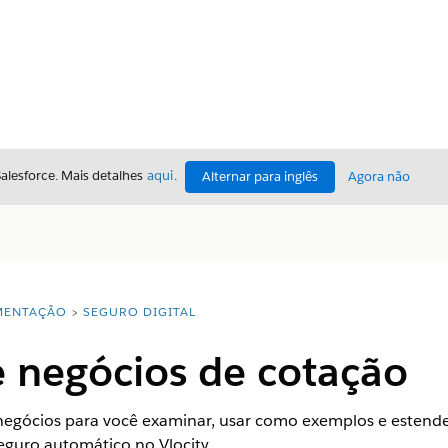
Salesforce. Mais detalhes
aqui
.
Alternar para inglês
Agora não
ENTAÇÃO
SEGURO DIGITAL
e negócios de cotação
negócios para você examinar, usar como exemplos e estender
eguro automático no Vlocity.