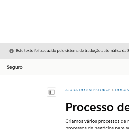
Fechar
Este texto foi traduzido pelo sistema de tradução automática da 
Seguro
AJUDA DO SALESFORCE
DOCUM
Você está aqui:
Mostrar índice
Processo d
Criamos vários processos de 
processos de negócios para s