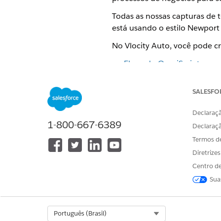
Todas as nossas capturas de 
está usando o estilo Newport 
No Vlocity Auto, você pode cr
Fluxo do OmniScript
Olhe abaixo do cabeçalho
SALESFO
Interface do usuário do Li
Declaraçã
Siga um fluxo de trabalho
1-800-667-6389
Declaraç
Lightning.
Termos d
Sitio do titular da apólice
Diretrize
Os titulares de apólice p
Centro de
Sua
OmniScript de cotação auto
Olhe abaixo do cabeçalho do
UI de cotação automática
Select Org
Português (Brasil)
Siga um fluxo de trabalho fá