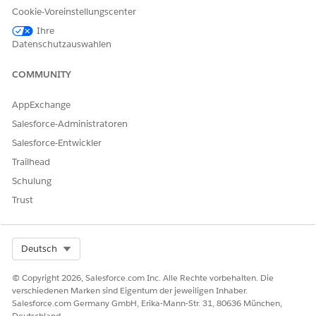
drGetTemplateId
Cookie-Voreinstellungscenter
Ihre
Komponententyp: Datenzuordnungs-Extraktionsaktion
Datenschutzauswahlen
Funktionsweise: Ruft die Dokumentvorlage ab, die das
OmniScript zum Erstellen der Angebotsdokumente
COMMUNITY
verwendet.
AppExchange
Anrufe:
ins_ExtDocumentTemplateId_QuoteProposalOS
Salesforce-Administratoren
Salesforce-Entwickler
setRequiredValues
Trailhead
Komponententyp: Festlegen von Werten
Schulung
Funktionsweise: Ordnet Werte für Elemente zu, die
Trust
zum Erstellen und Ausfüllen des Dokumentinhalts
verwendet werden
Anrufe: Keine
Select Org
Deutsch
setGenerationOptions
© Copyright 2026, Salesforce.com Inc. Alle Rechte vorbehalten. Die
Komponententyp: Festlegen von Werten
verschiedenen Marken sind Eigentum der jeweiligen Inhaber.
Salesforce.com Germany GmbH, Erika-Mann-Str. 31, 80636 München,
Funktionsweise: Ordnet Werte für Elemente zu, die
Deutschland