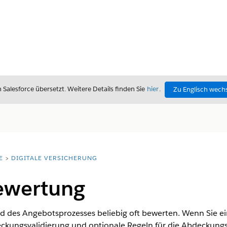
alesforce übersetzt. Weitere Details finden Sie
hier
.
Zu Englisch wech
E
DIGITALE VERSICHERUNG
ewertung
 des Angebotsprozesses beliebig oft bewerten. Wenn Sie e
eckungsvalidierung und optionale Regeln für die Abdeckung