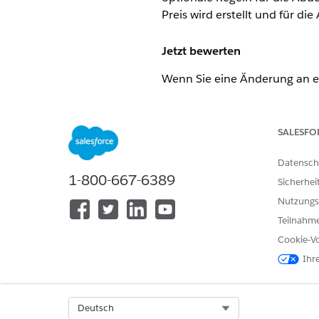
Preis wird erstellt und für di
Jetzt bewerten
Wenn Sie eine Änderung an e
die Prämie
insgesamt
rot ang
Klicken Sie auf
Jetzt bewerte
SALESFO
Wenn Sie auf die Schaltfläch
berechnet und angezeigt.
Datensch
1-800-667-6389
Sicherhei
Nutzungs
HINWEIS
Beim Anzeigen eines
Teilnahme
eines versicherten Ar
Cookie-Vo
Ihr
Die Steuern und Gebühren we
Gesamtsumme
angezeigt.
Select Org
Deutsch