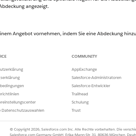
e Abdeckung angezeigt.
inem Angebot vornehmen, indem Sie eine Abdeckung hinzuf
ezeigt und die Schaltfläche
Jetzt bewerten
wird unterhalb d
n
, um die neue Gesamtprämie anzuzeigen.
RCE
COMMUNITY
e
Jetzt bewerten
klicken, werden die Preise für Produkte und v
utzerklärung
AppExchange
tserklärung
Salesforce-Administratoren
bedingungen
Salesforce-Entwickler
 Angebots wird im Angebots-LWC kein Preis angezeigt, wenn
richtlinien
Trailhead
tikels oder Versicherten null sind.
reinstellungscenter
Schulung
e Datenschutzauswahlen
Trust
rden berechnet und sind im Gesamtpreis enthalten und wer
© Copyright 2026, Salesforce.com Inc. Alle Rechte vorbehalten. Die versch
Salesforce.com Germany GmbH, Erika-Mann-Str. 31, 80636 München, Deut