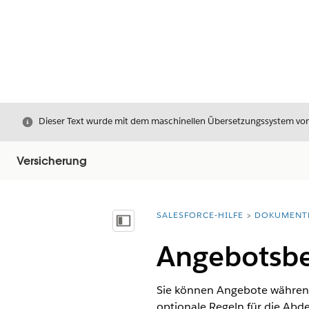
Schließen
Dieser Text wurde mit dem maschinellen Übersetzungssystem von S
Versicherung
SALESFORCE-HILFE
DOKUMENT
Sie befinden sich hier:
Inhalt anzeigen
Angebotsb
Sie können Angebote während
optionale Regeln für die Abd