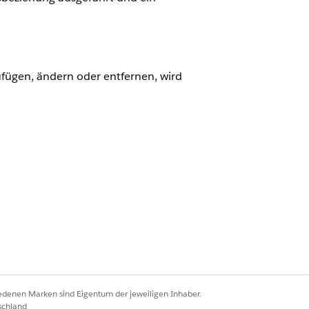
ügen, ändern oder entfernen, wird
er Prämie
insgesamt
angezeigt.
ersicherte Artikel oder Versicherte
 die Kosten für die Abdeckung
den separat unterhalb der
iedenen Marken sind Eigentum der jeweiligen Inhaber.
schland