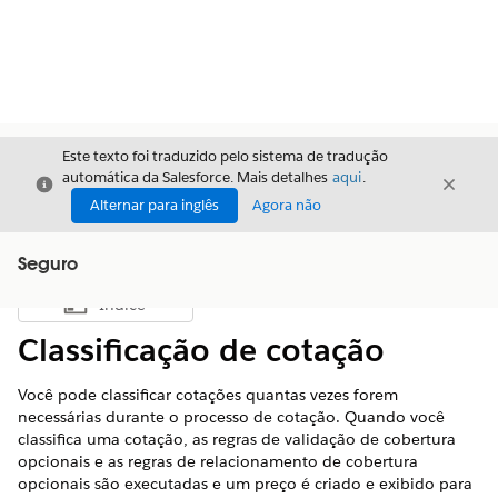
Este texto foi traduzido pelo sistema de tradução
automática da Salesforce. Mais detalhes
aqui
.
Fechar
Fecha
Fechar
Alternar para inglês
Agora não
Seguro
Índice
Mostrar índice
Classificação de cotação
Você pode classificar cotações quantas vezes forem
necessárias durante o processo de cotação. Quando você
classifica uma cotação, as regras de validação de cobertura
opcionais e as regras de relacionamento de cobertura
opcionais são executadas e um preço é criado e exibido para