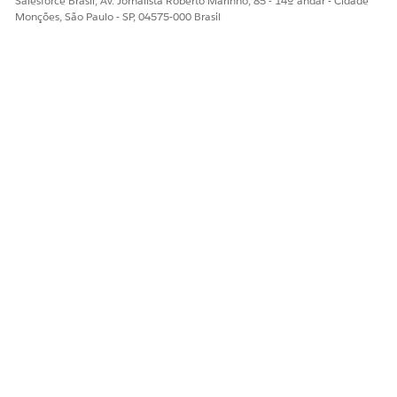
Salesforce Brasil, Av. Jornalista Roberto Marinho, 85 - 14º andar - Cidade
Monções, São Paulo - SP, 04575-000 Brasil
Clique no botão
Taxa agora
.
Uma mensagem aparece acima do prêmio Total que mostra a
Alteração de preço líquido para prazo:
ESTE ARTIGO RESOLVEU SEU PROBLEMA?
Diga-nos para podermos melhorar!
Sim
Não