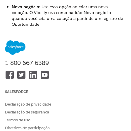
Novo negócio
: Use essa opção ao criar uma nova
cotação. O Vlocity usa como padrão Novo negócio
quando você cria uma cotação a partir de um registro de
Oportunidade.
Apoio
: Use essa opção ao criar uma cotação de ajuste de
médio prazo. O Vlocity usa como padrão Aprovação
quando você cria uma cotação a partir de um registro de
Apólice (Ativo).
1-800-667-6389
ESTE ARTIGO RESOLVEU SEU PROBLEMA?
Diga-nos para podermos melhorar!
SALESFORCE
Sim
Não
Declaração de privacidade
Declaração de segurança
Termos de uso
Diretrizes de participação