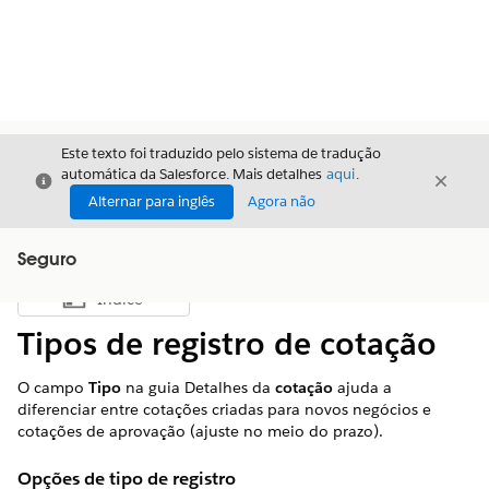
Este texto foi traduzido pelo sistema de tradução
automática da Salesforce. Mais detalhes
aqui
.
Fechar
Fecha
Fechar
Alternar para inglês
Agora não
Seguro
Índice
Mostrar índice
Tipos de registro de cotação
O campo
Tipo
na guia Detalhes da
cotação
ajuda a
diferenciar entre cotações criadas para novos negócios e
cotações de aprovação (ajuste no meio do prazo).
Opções de tipo de registro