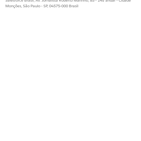
Salesforce Brasil, Av. Jornalista Roberto Marinho, 85 - 14º andar - Cidade
Monções, São Paulo - SP, 04575-000 Brasil