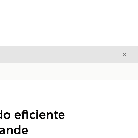
Fecha
Fechar
o eficiente
rande