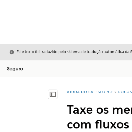
Fechar
Este texto foi traduzido pelo sistema de tradução automática da 
Seguro
AJUDA DO SALESFORCE
DOCUM
Você está aqui:
Mostrar índice
Taxe os me
com fluxos