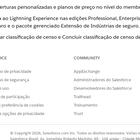
berturas personalizadas e planos de preço no nível do memb
a ao Lightning Experience nas edições Professional, Enterpr
uro e o pacote gerenciado Extensão de Indústrias de seguro.
ar classificação de censo e Concluir classificação de cen
 de grupo grande.
RCE
COMMUNITY
o de privacidade
AppExchange
enso de grupos grandes
ão de segurança
Administradores do Salesforce
e uso
Desenvolvedores do Salesforce
s de participação
Trailhead
OBLEMA?
 preferência de cookies
Treinamento
r!
s opções de privacidade
Trust
© Copyright 2026, Salesforce.com Inc. Todos os direitos reservados. Várias m
Salesforce Brasil, Av. Jornalista Roberto Marinho, 85 - 14º andar - Cidade M