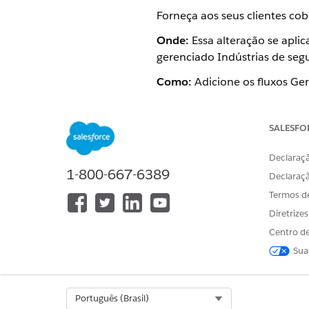
Forneça aos seus clientes co
Onde:
Essa alteração se aplic
gerenciado Indústrias de seg
Como:
Adicione os fluxos Ger
da Web do Lightning Cotação
SALESFO
Consulte também
Declaraçã
Fluxos de classificação do c
1-800-667-6389
Declaraç
Termos d
Diretrize
ESTE ARTIGO RESOLVEU SEU PR
Centro de
Diga-nos para podermos melhora
Sua
Select Org
Português (Brasil)