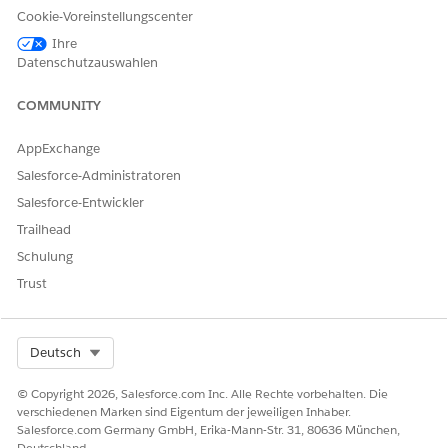
LÖSEN?
Cookie-Voreinstellungscenter
Geben Sie uns Feedback, damit wir uns verbessern können.
Ihre
Datenschutzauswahlen
Ja
Nein
COMMUNITY
AppExchange
Salesforce-Administratoren
Salesforce-Entwickler
Trailhead
Schulung
Trust
Select Org
Deutsch
© Copyright 2026, Salesforce.com Inc. Alle Rechte vorbehalten. Die
verschiedenen Marken sind Eigentum der jeweiligen Inhaber.
Salesforce.com Germany GmbH, Erika-Mann-Str. 31, 80636 München,
Deutschland