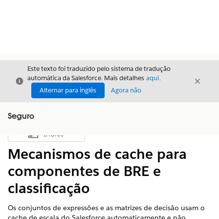
Este texto foi traduzido pelo sistema de tradução
automática da Salesforce. Mais detalhes
aqui
.
Fechar
Fecha
Fechar
Alternar para inglês
Agora não
Seguro
Índice
Mostrar índice
Mecanismos de cache para
componentes de BRE e
classificação
Os conjuntos de expressões e as matrizes de decisão usam o
cache de escala do Salesforce automaticamente e não