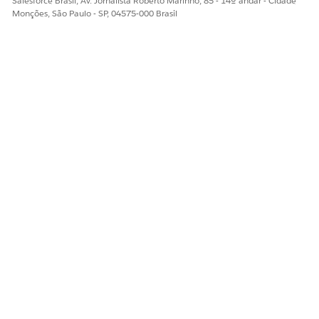
Salesforce Brasil, Av. Jornalista Roberto Marinho, 85 - 14º andar - Cidade
Monções, São Paulo - SP, 04575-000 Brasil