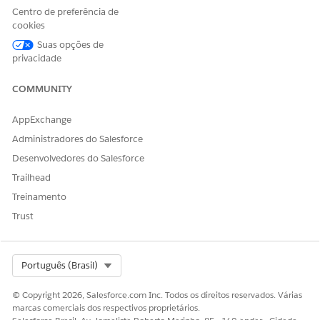
Centro de preferência de
cookies
Suas opções de
ESTE ARTIGO RESOLVEU SEU PROBLEMA?
privacidade
Diga-nos para podermos melhorar!
COMMUNITY
Sim
Não
AppExchange
Administradores do Salesforce
Desenvolvedores do Salesforce
Trailhead
Treinamento
Trust
Select Org
Português (Brasil)
© Copyright 2026, Salesforce.com Inc. Todos os direitos reservados. Várias
marcas comerciais dos respectivos proprietários.