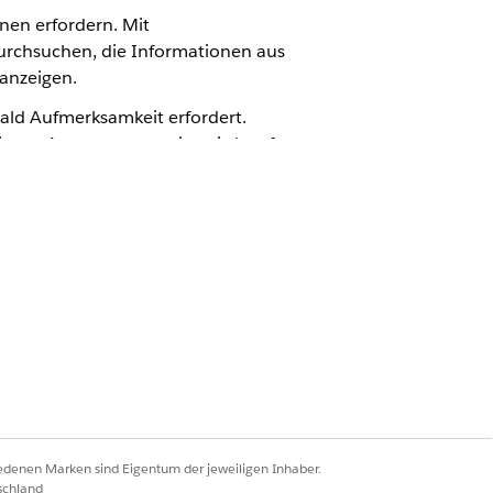
nen erfordern. Mit
rchsuchen, die Informationen aus
anzeigen.
ald Aufmerksamkeit erfordert.
nanz-Account angezeigt wird, auf
überweisen und Überziehungen zu
Objektbenachrichtigungen in Client
nden Funktionen:
hrichtigungen aggregiert wurden,
ermöglicht die Anzeige von
iedenen Marken sind Eigentum der jeweiligen Inhaber.
schland