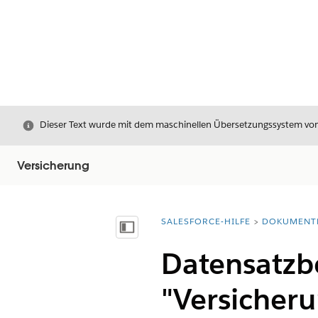
Schließen
Dieser Text wurde mit dem maschinellen Übersetzungssystem von S
Versicherung
SALESFORCE-HILFE
DOKUMENT
Sie befinden sich hier:
Inhalt anzeigen
Datensatzb
"Versicheru