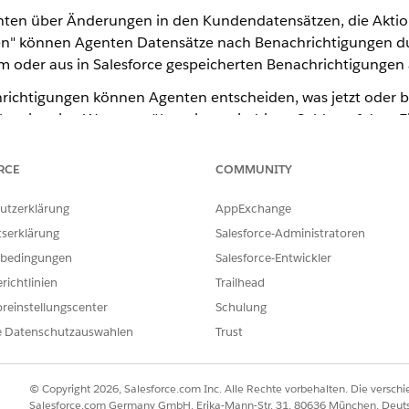
nten über Änderungen in den Kundendatensätzen, die Aktio
n" können Agenten Datensätze nach Benachrichtigungen du
 oder aus in Salesforce gespeicherten Benachrichtigungen 
richtigungen können Agenten entscheiden, was jetzt oder b
sweise eine Warnung über einen niedrigen Saldo auf dem Fi
, kann der Agent den Kunden benachrichtigen, Mittel zu 
enachrichtigungen für später einblenden und verwerfen.
RCE
COMMUNITY
che Benachrichtigungsmodell, um wichtige untergeordnete 
utzerklärung
AppExchange
ischen Benachrichtigungen konzentrieren sich auf die folge
tserklärung
Salesforce-Administratoren
erte Policenbenachrichtigungen
bedingungen
Salesforce-Entwickler
e aggregierte Policenbenachrichtigungen
richtlinien
Trailhead
reinstellungscenter
Schulung
mit denen Agenten nachvollziehen können, wie viele Benac
e Datenschutzauswahlen
Trust
zu welcher Kategorie von Benachrichtigungen sie gehören
 die hierarchische Beziehung zwischen diesen Objekten und 
© Copyright 2026, Salesforce.com Inc. Alle Rechte vorbehalten. Die versch
ehreren Ebenen in der Interaktionskonsole.
Salesforce.com Germany GmbH, Erika-Mann-Str. 31, 80636 München, Deut