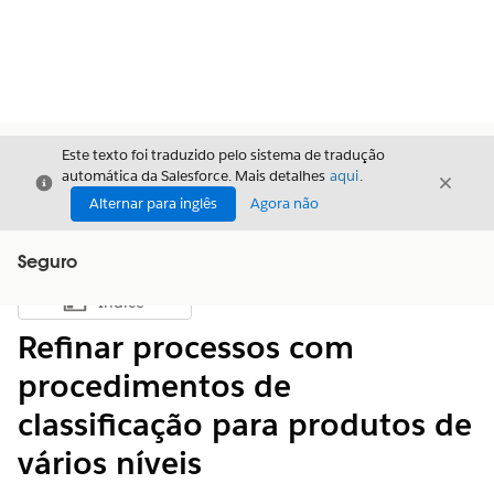
Este texto foi traduzido pelo sistema de tradução
automática da Salesforce. Mais detalhes
aqui
.
Fechar
Fecha
Fechar
Alternar para inglês
Agora não
Seguro
Índice
Mostrar índice
Refinar processos com
procedimentos de
classificação para produtos de
vários níveis