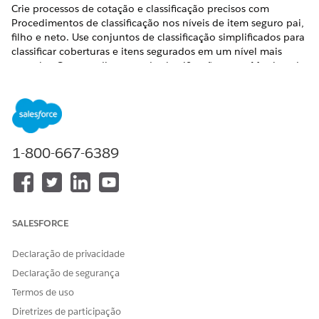
Crie processos de cotação e classificação precisos com
Procedimentos de classificação nos níveis de item seguro pai,
filho e neto. Use conjuntos de classificação simplificados para
classificar coberturas e itens segurados em um nível mais
granular. Os procedimentos de classificação usam Matrizes de
cálculo, Procedimentos de cálculo, Procedimentos de
integração e uma variedade de especificações e atributos de
cobertura.
Onde:
Essa alteração se aplica ao Lightning Experience nas
edições Professional, Enterprise e Unlimited com o pacote
1-800-667-6389
gerenciado Indústrias de seguro.
Por quê:
Configurar Procedimentos de classificação em cada
nível de item segurado (pai, filho e neto) ajuda você a
oferecer aos clientes o preço mais preciso e competitivo para
SALESFORCE
a cobertura. Assim, seus clientes pagam exatamente a
cobertura de que precisam e nada mais.
Declaração de privacidade
Consulte também
Declaração de segurança
Termos de uso
Conheça os procedimentos de classificação
Diretrizes de participação