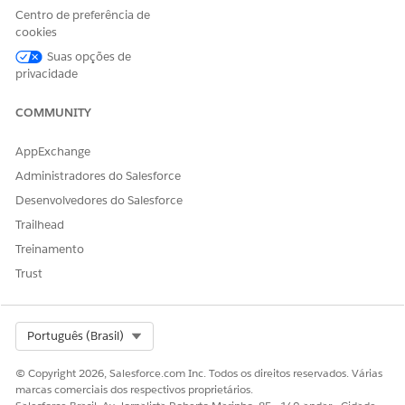
Centro de preferência de
cookies
ESTE ARTIGO RESOLVEU SEU PROBLEMA?
Suas opções de
Diga-nos para podermos melhorar!
privacidade
Sim
Não
COMMUNITY
AppExchange
Administradores do Salesforce
Desenvolvedores do Salesforce
Trailhead
Treinamento
Trust
Select Org
Português (Brasil)
© Copyright 2026, Salesforce.com Inc. Todos os direitos reservados. Várias
marcas comerciais dos respectivos proprietários.