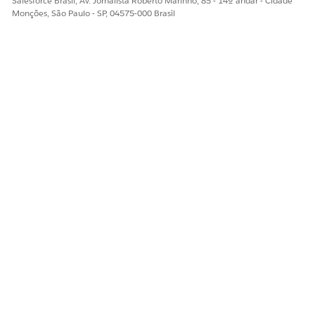
Salesforce Brasil, Av. Jornalista Roberto Marinho, 85 - 14º andar - Cidade
Monções, São Paulo - SP, 04575-000 Brasil