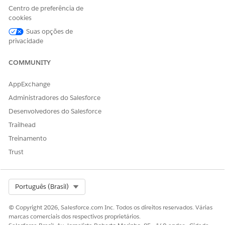
execução ou a visualização de um componente.
Centro de preferência de
cookies
Suas opções de
Clique em
Salvar e buscar
.
privacidade
Ative o FlexCard.
COMMUNITY
AppExchange
ESTE ARTIGO RESOLVEU SEU PROBLEMA?
Administradores do Salesforce
Diga-nos para podermos melhorar!
Desenvolvedores do Salesforce
Sim
Não
Trailhead
Treinamento
Trust
Select Org
Português (Brasil)
© Copyright 2026, Salesforce.com Inc. Todos os direitos reservados. Várias
marcas comerciais dos respectivos proprietários.