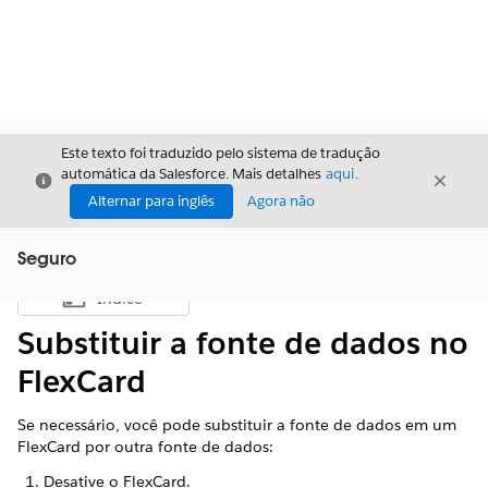
Este texto foi traduzido pelo sistema de tradução
automática da Salesforce. Mais detalhes
aqui
.
Fechar
Fecha
Fechar
Alternar para inglês
Agora não
Seguro
Índice
Mostrar índice
Substituir a fonte de dados no
FlexCard
Se necessário, você pode substituir a fonte de dados em um
FlexCard por outra fonte de dados:
Desative o FlexCard.