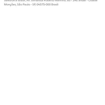
Salesforce Brasil, Av. Jornalista Roberto Marinho, 85 - 14º andar - Cidade
Monções, São Paulo - SP, 04575-000 Brasil