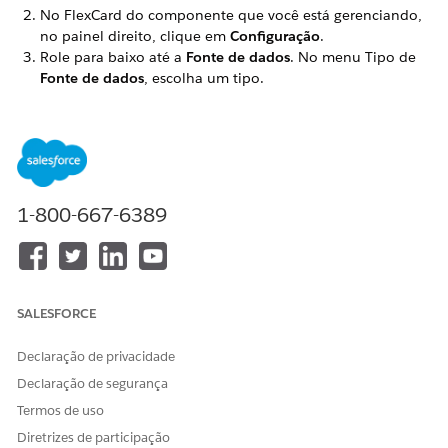
No FlexCard do componente que você está gerenciando,
no painel direito, clique em
Configuração
.
Role para baixo até a
Fonte de dados
. No menu Tipo de
Fonte de dados
, escolha um tipo.
Dependendo do
Tipo de fonte de dados
escolhido,
preencha o nome da fonte de dados e entradas e opções
adicionais conforme necessário.
(Opcional) Na seção
Parâmetros de teste
, insira
chaves
e
valores
que permitem testar este FlexCard.
1-800-667-6389
DICA
Recomendamos que você configure
Parâmetros de
SALESFORCE
teste
se sua fonte de dados tiver parâmetros. Elementos
como
Campo
,
Ação
e
Condição
todos fazem referência
Declaração de privacidade
aos dados da fonte de dados. Quando você pode ver
Declaração de segurança
dados reais capturados para o FlexCard, é muito mais
Termos de uso
fácil compor e editar o FlexCard no Designer.
Diretrizes de participação
Os parâmetros de teste não afetam o tempo de