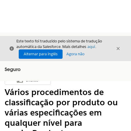
Este texto foi traduzido pelo sistema de tradução
automática da Salesforce. Mais detalhes
aqui
.
Fechar
Fecha
Fechar
Alternar para inglês
Agora não
Seguro
Índice
Mostrar índice
Vários procedimentos de
classificação por produto ou
várias especificações em
qualquer nível para