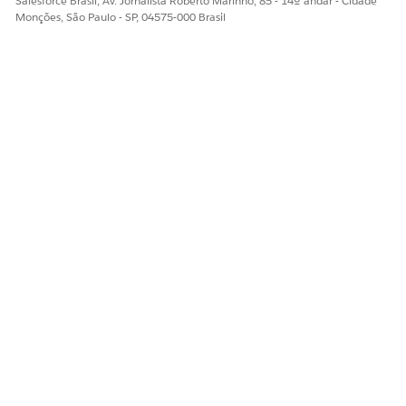
Salesforce Brasil, Av. Jornalista Roberto Marinho, 85 - 14º andar - Cidade
Monções, São Paulo - SP, 04575-000 Brasil
Um produto do Home Insurance com mais de uma arte e jóia
segurados em uma determinada propriedade tem várias
especificações filho em um único nível da hierarquia de
produtos.