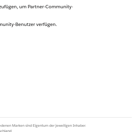
nzufügen, um Partner-Community-
munity-Benutzer verfügen.
 "
Lesen
", "
Erstellen
", "
Bearbeiten
" und
esezugriff
und
Bearbeitungszugriff
.
lder.
CHTIGUNGEN
iedenen Marken sind Eigentum der jeweiligen Inhaber.
Bearbeiten
Löschen
schland