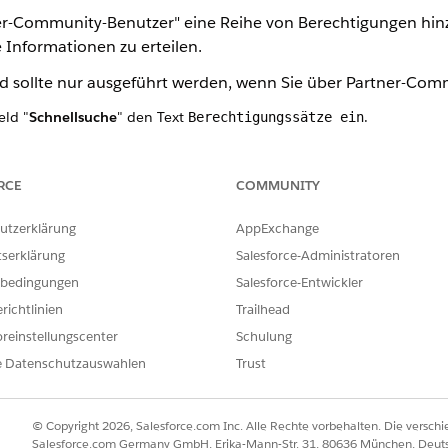
ner-Community-Benutzer" eine Reihe von Berechtigungen hi
e Informationen zu erteilen.
nd sollte nur ausgeführt werden, wenn Sie über Partner-Com
eld "
Schnellsuche
" den Text
.
Berechtigungssätze ein
sätze
.
und einen
API-Namen ein
.
RCE
COMMUNITY
nü "
Lizenz"
die Option
Partner-Community
aus.
utzerklärung
AppExchange
endungen
" auf
Objekteinstellungen
.
tserklärung
Salesforce-Administratoren
bedingungen
Salesforce-Entwickler
erechtigungen"
die entsprechenden Berechtigungen, beispielsweise
richtlinien
Trailhead
reinstellungscenter
Schulung
echtigungen
" die entsprechenden Berechtigungen, beispielsweise
L
e Datenschutzauswahlen
Trust
n drei Schritte für jedes dieser benutzerdefinierten Objekte und Fe
FESTZULEGENDE BERE
© Copyright 2026, Salesforce.com Inc. Alle Rechte vorbehalten. Die versch
Erstellen
Lesen
Salesforce.com Germany GmbH, Erika-Mann-Str. 31, 80636 München, Deut