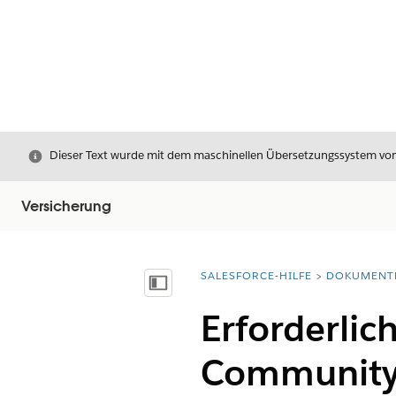
Schließen
Dieser Text wurde mit dem maschinellen Übersetzungssystem von S
Versicherung
SALESFORCE-HILFE
DOKUMENT
Sie befinden sich hier:
Inhalt anzeigen
Erforderlic
Community-