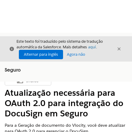
Este texto foi traduzido pelo sistema de tradução
automática da Salesforce. Mais detalhes
aqui
.
Fechar
Fecha
Fechar
Alternar para inglês
Agora não
Seguro
Índice
Mostrar índice
Atualização necessária para
OAuth 2.0 para integração do
DocuSign em Seguro
Para a Geração de documento do Vlocity, você deve atualizar
para OAuth 2.0 para gerenciar o DocuSign.