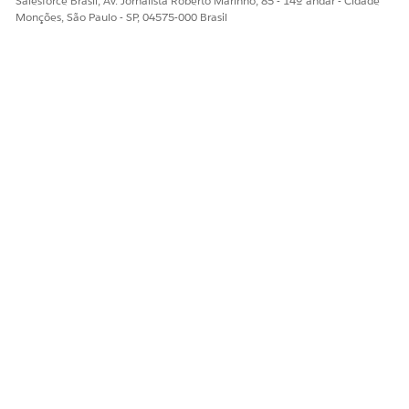
Salesforce Brasil, Av. Jornalista Roberto Marinho, 85 - 14º andar - Cidade
Monções, São Paulo - SP, 04575-000 Brasil