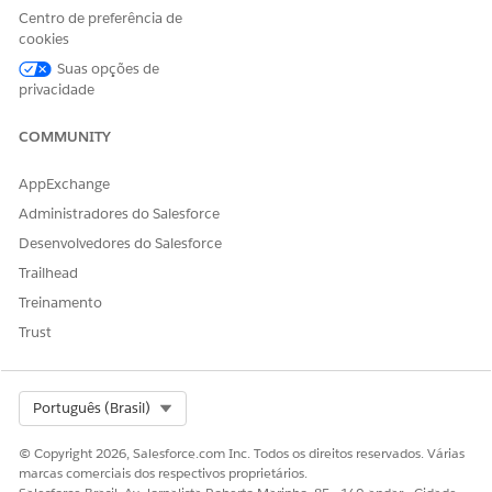
Diga-nos para podermos melhorar!
Centro de preferência de
cookies
Sim
Não
Suas opções de
privacidade
COMMUNITY
AppExchange
Administradores do Salesforce
Desenvolvedores do Salesforce
Trailhead
Treinamento
Trust
Select Org
Português (Brasil)
© Copyright 2026, Salesforce.com Inc. Todos os direitos reservados. Várias
marcas comerciais dos respectivos proprietários.