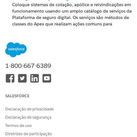
Coloque sistemas de cotação, apólice e reivindicações em
funcionamento usando um amplo catálogo de serviços da
Plataforma de seguro digital. Os serviços são métodos de
classes do Apex que realizam ações comuns para
seguradoras e planos de saúde. Eles ajudam você a criar
processos de negócios completos mais rapidamente
reduzindo ou eliminando a necessidade de programação
personalizada.
Ações invocáveis em seguro
1-800-667-6389
Use estas ações invocáveis em fluxos de Seguro.
Acionadores do Apex de seguro
Dependendo de como você usa o Seguro, talvez seja
necessário realizar tarefas adicionais após a instalação,
como criar e modificar Configurações personalizadas.
SALESFORCE
Modelos de experiência do pacote não gerenciado do
Declaração de privacidade
FSC de seguro
Declaração de segurança
Use modelos do site da Experiência e componentes
predefinidos para começar a criar seus próprios sites da
Termos de uso
Experiência. Essas são uma combinação de componentes
Diretrizes de participação