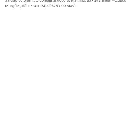
Salesforce Brasil, Av. Jornalista Roberto Marinho, 85 - 14º andar - Cidade
Monções, São Paulo - SP, 04575-000 Brasil
Sim
Não