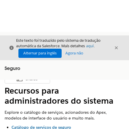
Este texto foi traduzido pelo sistema de tradução
automática da Salesforce. Mais detalhes
aqui
.
Fechar
Fecha
Fechar
Alternar para inglês
Agora não
Seguro
Índice
Mostrar índice
Recursos para
administradores do sistema
Explore o catálogo de serviços, acionadores do Apex,
modelos de interface do usuário e muito mais.
Catálogo de serviços de seguro