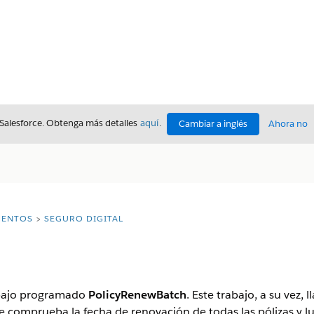
 Salesforce. Obtenga más detalles
aquí
.
Cambiar a inglés
Ahora no
ENTOS
SEGURO DIGITAL
rabajo programado
PolicyRenewBatch
. Este trabajo, a su vez,
 comprueba la fecha de renovación de todas las pólizas y lu