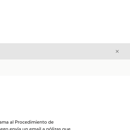
Cerrar
Cerrar
 llama al Procedimiento de
ego envía un email a pólizas que