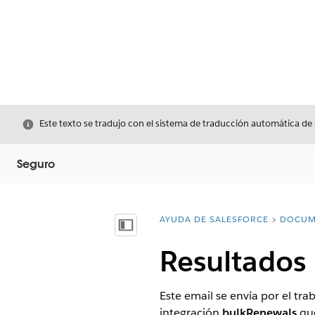
Cerrar
Este texto se tradujo con el sistema de traducción automática de
Seguro
AYUDA DE SALESFORCE
DOCUM
Usted está aquí:
Mostrar índice de materias
Resultados
Este email se envía por el t
integración
bulkRenewals
que