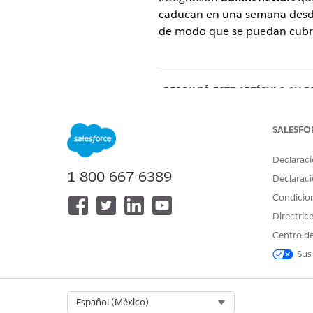
caducan en una semana desde 
de modo que se puedan cubrir 
¿RESOLVIÓ ESTE ARTÍCULO SU 
¡Háganos saber cómo podemos m
SALESFO
Declaraci
1-800-667-6389
Declaraci
Condicio
Directric
Centro de
Sus
Select Org
Español (México)