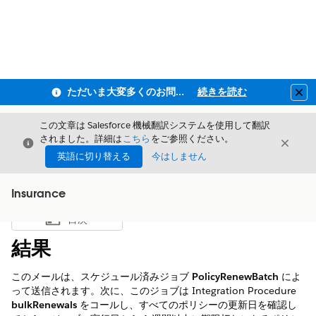
ただいま大変多くのお問い合わせをいただいており、ご連絡までにお時間を頂戴しております
続きを読む
Clo
この文章は Salesforce 機械翻訳システムを使用して翻訳
されました。詳細は
こちら
をご参照ください。
閉じる
閉じ
閉じる
英語に切り替える
今はしません
Insurance
目次
目次を表示
結果
このメールは、スケジュール済みジョブ
PolicyRenewBatch
によ
って送信されます。次に、このジョブは Integration Procedure
bulkRenewals
をコールし、すべてのポリシーの更新日を確認し