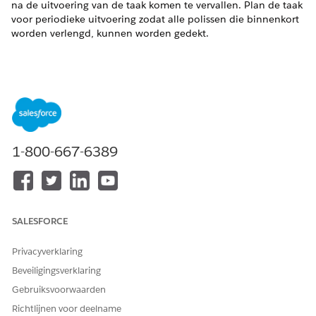
na de uitvoering van de taak komen te vervallen. Plan de taak
voor periodieke uitvoering zodat alle polissen die binnenkort
worden verlengd, kunnen worden gedekt.
HEEFT DIT ARTIKEL UW PROBLEEM OPGELOST?
Laat ons weten wat we kunnen doen om te verbeteren!
Ja
Nee
1-800-667-6389
SALESFORCE
Privacyverklaring
Beveiligingsverklaring
Gebruiksvoorwaarden
Richtlijnen voor deelname