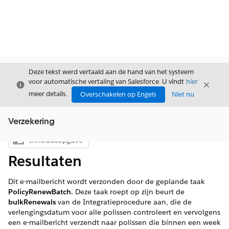
Deze tekst werd vertaald aan de hand van het systeem
voor automatische vertaling van Salesforce. U vindt
hier
Sluiten
Sluite
Sluiten
meer details.
Overschakelen op Engels
Niet nu
Verzekering
Inhoudsopgave
Inhoudsopgave weergeven
Resultaten
Dit e-mailbericht wordt verzonden door de geplande taak
PolicyRenewBatch
. Deze taak roept op zijn beurt de
bulkRenewals
van de Integratieprocedure aan, die de
verlengingsdatum voor alle polissen controleert en vervolgens
een e-mailbericht verzendt naar polissen die binnen een week