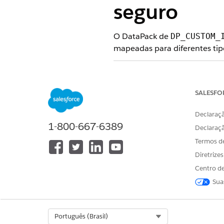
seguro
O DataPack de
DP_CUSTOM_
mapeadas para diferentes tipo
CONFIGURAÇÃO DO OBJ
Claim_EmailMessage
SALESFO
Declaraçã
1-800-667-6389
Declaraç
Termos d
Claim_Task
Diretrize
Centro de
Sua
Claim_TrackingEntry
Select Org
Português (Brasil)