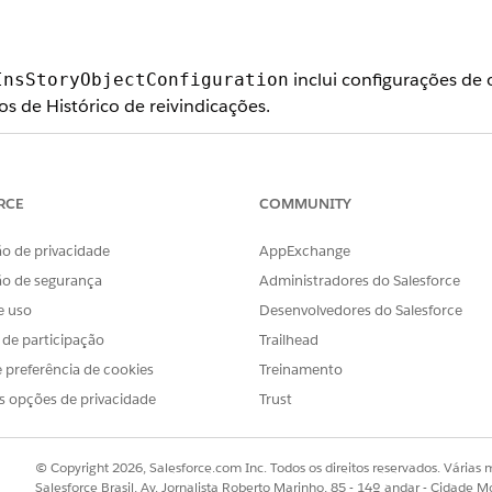
inclui configurações de 
InsStoryObjectConfiguration
s de Histórico de reivindicações.
ETO DE HISTÓRIA
TIPO DE HISTÓRICO 
Email.
RCE
COMMUNITY
Aparece em formato de d
o de privacidade
AppExchange
esquerda e uma seção
Pa
ão de segurança
Administradores do Salesforce
aparece abaixo.
e uso
Desenvolvedores do Salesforce
Tarefa.
s de participação
Trailhead
 preferência de cookies
Treinamento
Mostra o assunto da taref
s opções de privacidade
Trust
expandir ou recolher.
Evento.
© Copyright 2026, Salesforce.com Inc. Todos os direitos reservados. Várias m
Os eventos incluem etapa
Salesforce Brasil, Av. Jornalista Roberto Marinho, 85 - 14º andar - Cidade M