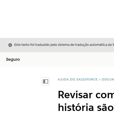
Fechar
Este texto foi traduzido pelo sistema de tradução automática da 
Seguro
AJUDA DO SALESFORCE
DOCUM
Você está aqui:
Mostrar índice
Revisar com
história sã