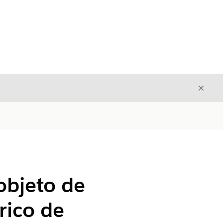
Fecha
Fechar
objeto de
rico de