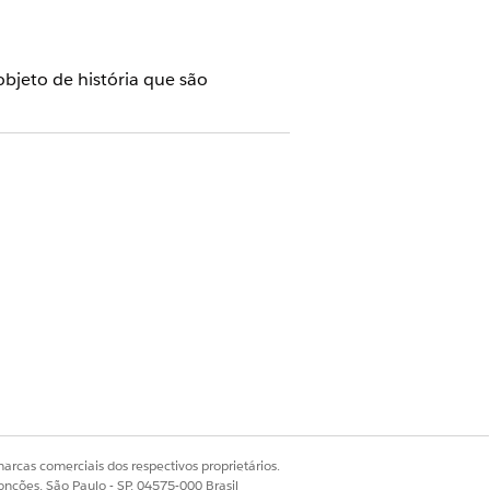
objeto de história que são
DE SEGURO
uas colunas, com uma seção
De
à
ra
à direita. O corpo da mensagem
a e sua descrição, que você pode
arcas comerciais dos respectivos proprietários.
s no fluxo de trabalho de uma
onções, São Paulo - SP, 04575-000 Brasil