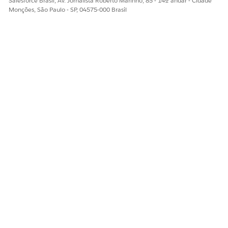
Salesforce Brasil, Av. Jornalista Roberto Marinho, 85 - 14º andar - Cidade
Monções, São Paulo - SP, 04575-000 Brasil