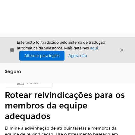
Este texto foi traduzido pelo sistema de tradução
automática da Salesforce. Mais detalhes
aqui
.
Fechar
Fecha
Fechar
Alternar para inglês
Agora não
Seguro
Índice
Mostrar índice
Rotear reivindicações para os
membros da equipe
adequados
Elimine a adivinhação de atribuir tarefas a membros da
equipe de reivindicação. Use o roteamento baseado em