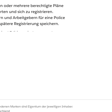
en oder mehrere berechtigte Pläne
n und sich zu registrieren.
 und Arbeitgebern für eine Police
spätere Registrierung speichern.
imited Edition mit dem verwalteten
sbranchen".
ung:
iedenen Marken sind Eigentum der jeweiligen Inhaber.
schland