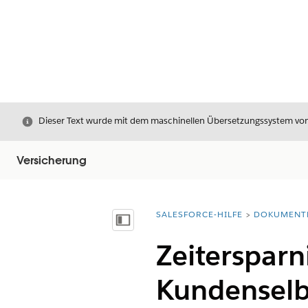
Schließen
Dieser Text wurde mit dem maschinellen Übersetzungssystem von S
Versicherung
SALESFORCE-HILFE
DOKUMENT
Sie befinden sich hier:
Inhalt anzeigen
Zeitersparn
Kundenselbs