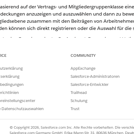
asierend auf der Vertrags- und Mitgliedergruppenklasse ein
eckungen anzuzeigen und auszuwählen und dann zu bewerte
tgliedsebene zusammen mit den Beiträgen von Arbeitnehmern
den können sich direkt registrieren oder die Auswahl für die 
Lightning Experience in der Professional, Enterprise und Unl
" und dem verwalteten Paket "Erweiterung für Versicherung
RCE
COMMUNITY
nden neuen und erweiterten Services für die Selbstregistrier
embers
utzerklärung
AppExchange
embersWithPlans
tserklärung
Salesforce-Administratoren
RatedGroupProducts
bedingungen
Salesforce-Entwickler
GroupClassesByContract
ollFamily
richtlinien
Trailhead
reinstellungscenter
Schulung
e Datenschutzauswahlen
Trust
re Angehörigen bei ausgewählten Plänen
© Copyright 2026, Salesforce.com Inc. Alle Rechte vorbehalten. Die versch
Salesforce.com Germany GmbH, Erika-Mann-Str. 31, 80636 München, Deut