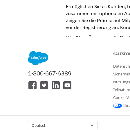
Ermöglichen Sie es Kunden, b
zusammen mit optionalen Abd
Zeigen Sie die Prämie auf Mi
vor der Registrierung an. Kun
Wo
: Diese Änderung gilt für 
Paket "Versicherungsbranchen
SALESFO
Wie
: Verwenden Sie die folge
InsCensusServiceStd:getM
Datensch
InsCensusServiceStd:getM
1-800-667-6389
Sicherhei
InsEnrollmentService:get
Nutzungs
InsGroupClassService:Get
InsEnrollmentService:enr
Teilnahme
Cookie-Vo
SIEHE AUCH
Ihr
Registrieren Sie sich und Ih
Select Org
Deutsch