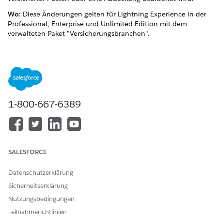
Wo:
Diese Änderungen gelten für Lightning Experience in der
Professional, Enterprise und Unlimited Edition mit dem
verwalteten Paket "Versicherungsbranchen".
Organisator:
Benutzer benötigen die Add-On-Lizenz
"Richtlinienverwaltung", um diese Funktion verwenden zu
können.
Siehe auch
1-800-667-6389
Optionale Abdeckungsregeln für Angebote
KONNTEN SIE IHR PROBLEM MITHILFE DIESES ARTIKELS
SALESFORCE
LÖSEN?
Geben Sie uns Feedback, damit wir uns verbessern können.
Datenschutzerklärung
Sicherheitserklärung
Ja
Nein
Nutzungsbedingungen
Teilnahmerichtlinien