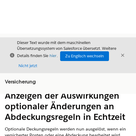
Dieser Text wurde mit dem maschinellen
Übersetzungssystem von Salesforce übersetzt. Weitere
Schließen
Schli
Details finden Sie
hier
.
Zu Englisch wechseln
Schließ
Nicht jetzt
Versicherung
Inhalt
Inhalt anzeigen
Anzeigen der Auswirkungen
optionaler Änderungen an
Abdeckungsregeln in Echtzeit
Optionale Deckungsregeln werden nun ausgelöst, wenn ein
versicherter Posten oder eine Abdeckung bearbeitet wird.