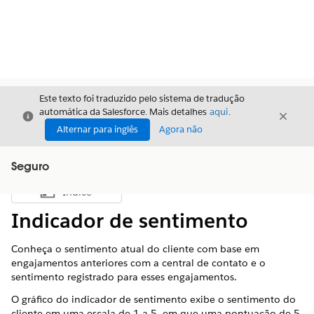
Este texto foi traduzido pelo sistema de tradução
automática da Salesforce. Mais detalhes
aqui
.
Fechar
Fecha
Fechar
Alternar para inglês
Agora não
Seguro
Índice
Mostrar índice
Indicador de sentimento
Conheça o sentimento atual do cliente com base em
engajamentos anteriores com a central de contato e o
sentimento registrado para esses engajamentos.
O gráfico do indicador de sentimento exibe o sentimento do
cliente em uma escala de 1 a 5, em que uma pontuação de 5