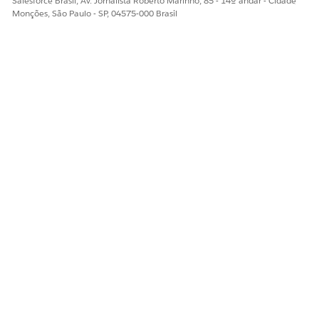
Salesforce Brasil, Av. Jornalista Roberto Marinho, 85 - 14º andar - Cidade
Monções, São Paulo - SP, 04575-000 Brasil