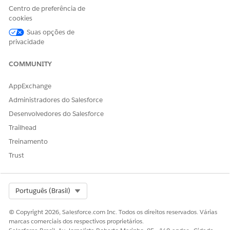
Centro de preferência de
cookies
ESTE ARTIGO RESOLVEU SEU PROBLEMA?
Diga-nos para podermos melhorar!
Suas opções de
privacidade
Sim
Não
COMMUNITY
AppExchange
Administradores do Salesforce
Desenvolvedores do Salesforce
Trailhead
Treinamento
Trust
Select Org
Português (Brasil)
© Copyright 2026, Salesforce.com Inc. Todos os direitos reservados. Várias
marcas comerciais dos respectivos proprietários.