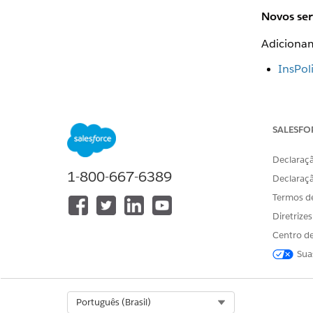
Novos ser
Adicionam
InsPol
InsPol
InsPol
SALESFO
InsPol
Declaraçã
1-800-667-6389
Serviços 
Declaraç
Termos d
Atualizam
Diretrize
InsCla
Centro de
Sua
InsPol
InsQu
Select Org
Português (Brasil)
InsQuo