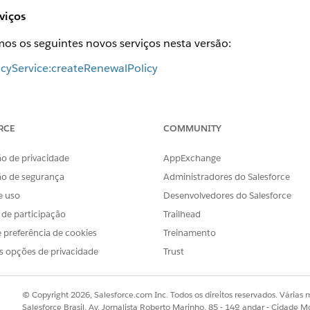
viços
os os seguintes novos serviços nesta versão:
icyService:createRenewalPolicy
icyService:createRenewalQuote
icyService:prepareToRenewPolicy
RCE
COMMUNITY
icyService:renewPoliciesInBatch
o de privacidade
AppExchange
atualizados
ão de segurança
Administradores do Salesforce
e uso
Desenvolvedores do Salesforce
os os seguintes serviços nesta versão:
s de participação
Trailhead
imService: createUpdateClaim
 preferência de cookies
Treinamento
s opções de privacidade
Trust
icyService:modifyPaymentSchedule
oteService:createUpdateQuote
© Copyright 2026, Salesforce.com Inc. Todos os direitos reservados. Várias m
teService:getQuoteDetail
Salesforce Brasil, Av. Jornalista Roberto Marinho, 85 - 14º andar - Cidade M