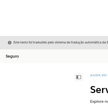
Fechar
Este texto foi traduzido pelo sistema de tradução automática da 
Seguro
AJUDA DO 
Você está 
Mostrar índice
Ser
Explore no