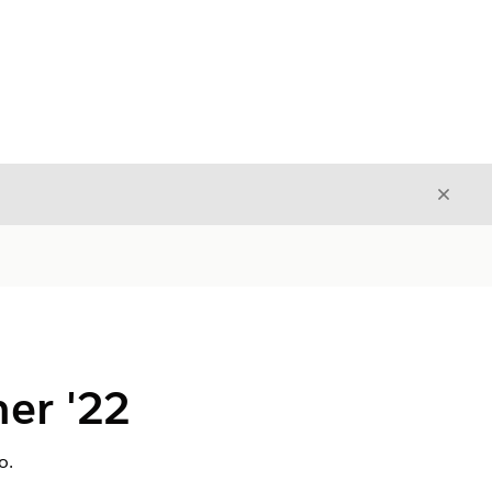
Fecha
Fechar
er '22
o.