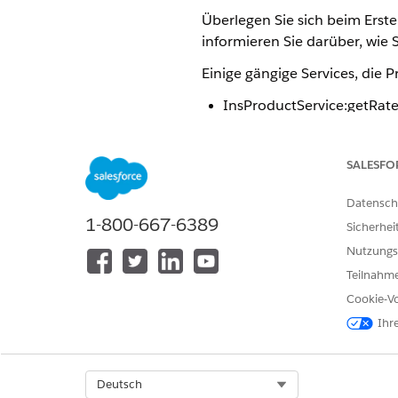
Überlegen Sie sich beim Erste
informieren Sie darüber, wie 
Einige gängige Services, die 
InsProductService:getRat
Dieser Service ruft Produkt
Produkt während eines An
SALESFO
Informationen zu den Opti
Datensch
auswirken könnten, finden
1-800-667-6389
Sicherhei
InsProductService:getRa
Nutzungs
Dieser Service ruft Produk
Teilnahme
ist es der Service, der e
Cookie-Vo
die sich auf das Bewertun
Ihr
InsProductService:getRa
InsProductService:reprice
Select Org
Deutsch