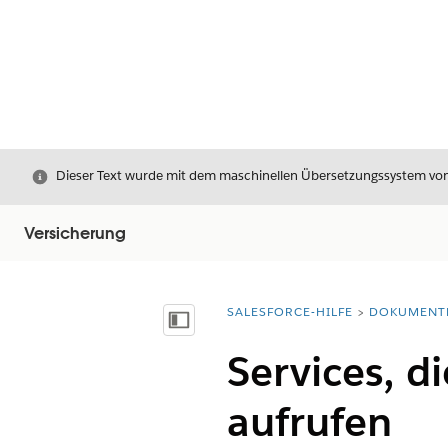
Schließen
Dieser Text wurde mit dem maschinellen Übersetzungssystem von S
Versicherung
SALESFORCE-HILFE
DOKUMENT
Sie befinden sich hier:
Inhalt anzeigen
Services, d
aufrufen