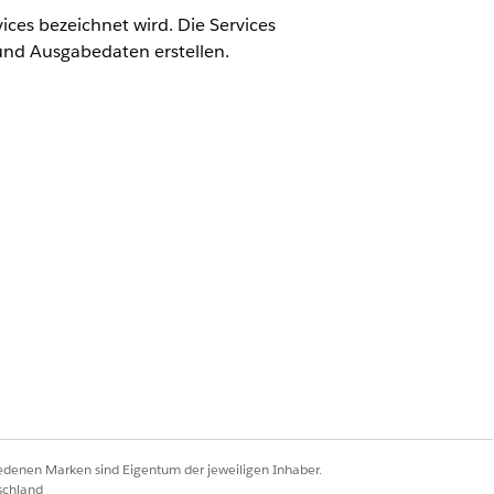
ices bezeichnet wird. Die Services
 und Ausgabedaten erstellen.
. Oft ist es der Service, der ein
tungsintegrationsverfahren
e dann an den Anrufer zurück. Oft
formationen zu den Serviceoptionen,
iedenen Marken sind Eigentum der jeweiligen Inhaber.
schland