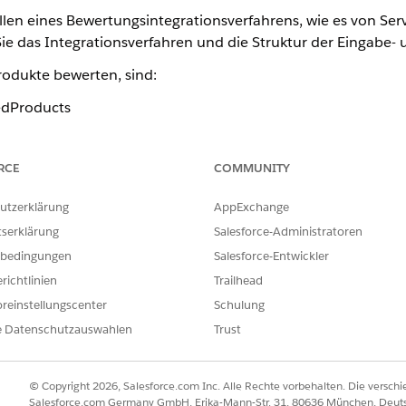
llen eines Bewertungsintegrationsverfahrens, wie es von Serv
Sie das Integrationsverfahren und die Struktur der Eingabe-
Produkte bewerten, sind:
edProducts
e ab und bewertet sie und gibt sie dann an den Anrufer zurück
gebots-Flows zuerst bewertet.
RCE
COMMUNITY
onen, die festgelegt werden können und sich auf das Bewer
utzerklärung
AppExchange
 Sie unter
InsProductService:getRatedProducts
.
tserklärung
Salesforce-Administratoren
tedGroupProducts
bedingungen
Salesforce-Entwickler
te für große und kleine Gruppen ab, bewertet sie und gibt si
richtlinien
Trailhead
in Produkt während eines Angebots-Flows zuerst bewertet. In
reinstellungscenter
Schulung
gsintegrationsverfahren auswirken können, finden Sie unter
e Datenschutzauswahlen
Trust
tedGroupProducts
.
Product
© Copyright 2026, Salesforce.com Inc. Alle Rechte vorbehalten. Die versch
Salesforce.com Germany GmbH, Erika-Mann-Str. 31, 80636 München, Deut