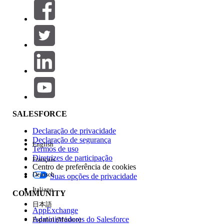
Filtros (0)
SELECIONAR FILTROS
Adicionar
Área de produtos
Impacto do recurso
SALESFORCE
Declaração de privacidade
Declaração de segurança
English
Termos de uso
Diretrizes de participação
Français
Centro de preferência de cookies
Deutsch
Suas opções de privacidade
Edição
Italiano
COMMUNITY
日本語
AppExchange
Administradores do Salesforce
Español (México)