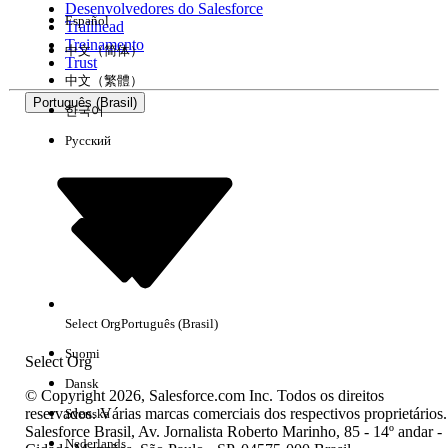
Desenvolvedores do Salesforce
Español
Trailhead
Experiência
Treinamento
中文（简体）
Trust
中文（繁體）
Português (Brasil)
한국어
Русский
Limpar tudo
Concluído
Select Org
Português (Brasil)
Suomi
Select Org
Dansk
© Copyright 2026, Salesforce.com Inc. Todos os direitos
reservados. Várias marcas comerciais dos respectivos proprietários.
Svenska
Salesforce Brasil, Av. Jornalista Roberto Marinho, 85 - 14º andar -
Sem resultados
Nederlands