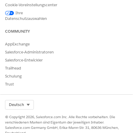
Sie können eine Über-/Unterordnungsbeziehung für
Cookie-Voreinstellungscenter
versicherte Artikel erstellen. Dies funktioniert etwas anders
Ihre
als die Zuordnung von Abdeckungen zu versicherten
Datenschutzauswahlen
Artikeln.
COMMUNITY
AppExchange
KONNTEN SIE IHR PROBLEM MITHILFE DIESES ARTIKELS
Salesforce-Administratoren
LÖSEN?
Salesforce-Entwickler
Geben Sie uns Feedback, damit wir uns verbessern können.
Trailhead
Ja
Nein
Schulung
Trust
Select Org
Deutsch
© Copyright 2026, Salesforce.com Inc. Alle Rechte vorbehalten. Die
verschiedenen Marken sind Eigentum der jeweiligen Inhaber.
Salesforce.com Germany GmbH, Erika-Mann-Str. 31, 80636 München,
Deutschland