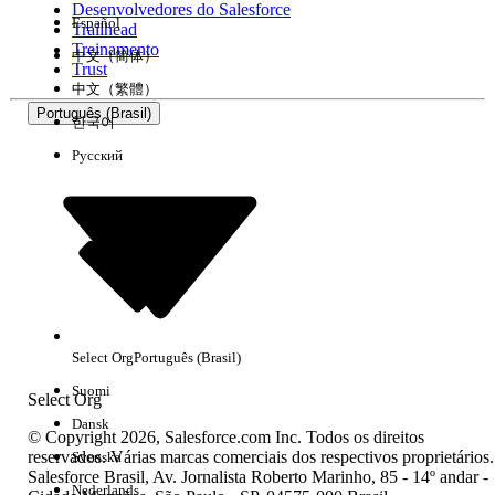
Desenvolvedores do Salesforce
Español
Trailhead
Experiência
Treinamento
中文（简体）
Trust
中文（繁體）
Português (Brasil)
한국어
Русский
Limpar tudo
Concluído
Select Org
Português (Brasil)
Suomi
Select Org
Dansk
© Copyright 2026, Salesforce.com Inc. Todos os direitos
reservados. Várias marcas comerciais dos respectivos proprietários.
Svenska
Salesforce Brasil, Av. Jornalista Roberto Marinho, 85 - 14º andar -
Sem resultados
Nederlands