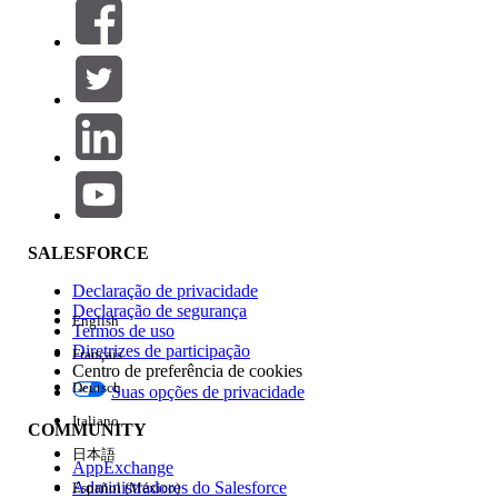
Filtrar por (0)
SELECIONAR FILTROS
Adicionar
Área de produtos
Impacto do recurso
SALESFORCE
Declaração de privacidade
Declaração de segurança
English
Termos de uso
Diretrizes de participação
Français
Centro de preferência de cookies
Deutsch
Suas opções de privacidade
Edição
Italiano
COMMUNITY
日本語
AppExchange
Administradores do Salesforce
Español (México)