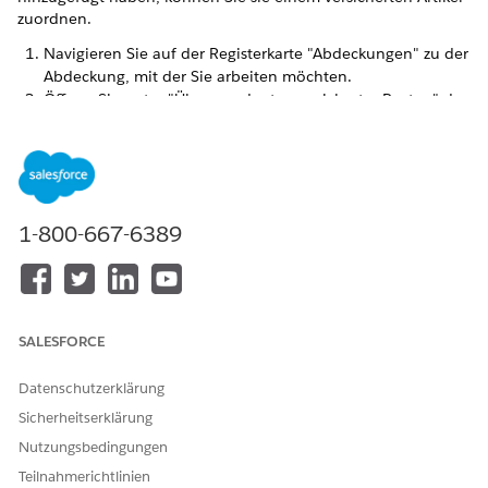
zuordnen.
Navigieren Sie auf der Registerkarte "Abdeckungen" zu der
Abdeckung, mit der Sie arbeiten möchten.
Öffnen Sie unter "Übergeordneter versicherter Posten" das
Menü und wählen Sie den versicherten Posten aus, an
den diese Abdeckung angehängt werden soll.
1-800-667-6389
HINWEIS
Es ist nicht möglich, Abdeckungen einem versicherten
Gegenstand oder einer versicherten Person
zuzuordnen, die ein Kind eines anderen versicherten
SALESFORCE
Gegenstands ist.
Datenschutzerklärung
Ihre Zuordnungen werden automatisch gespeichert.
Sicherheitserklärung
Nutzungsbedingungen
Teilnahmerichtlinien