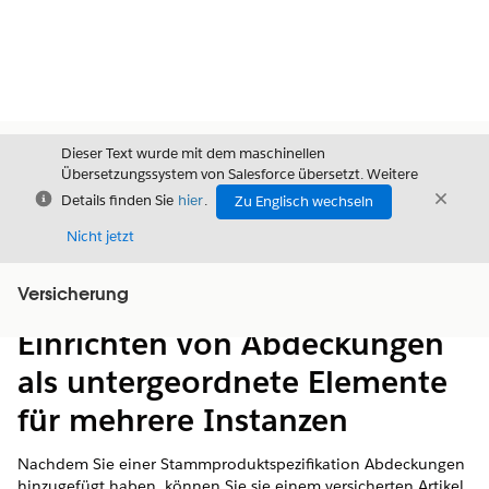
Dieser Text wurde mit dem maschinellen
Übersetzungssystem von Salesforce übersetzt. Weitere
Schließen
Schli
Details finden Sie
hier
.
Zu Englisch wechseln
Schließ
Nicht jetzt
Versicherung
Inhalt
Inhalt anzeigen
Einrichten von Abdeckungen
als untergeordnete Elemente
für mehrere Instanzen
Nachdem Sie einer Stammproduktspezifikation Abdeckungen
hinzugefügt haben, können Sie sie einem versicherten Artikel