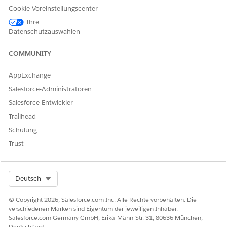
KONNTEN SIE IHR PROBLEM MITHILFE DIESES ARTIKELS
Cookie-Voreinstellungscenter
LÖSEN?
Ihre
Geben Sie uns Feedback, damit wir uns verbessern können.
Datenschutzauswahlen
Ja
Nein
COMMUNITY
AppExchange
Salesforce-Administratoren
Salesforce-Entwickler
Trailhead
Schulung
Trust
Select Org
Deutsch
© Copyright 2026, Salesforce.com Inc. Alle Rechte vorbehalten. Die
verschiedenen Marken sind Eigentum der jeweiligen Inhaber.
Salesforce.com Germany GmbH, Erika-Mann-Str. 31, 80636 München,
Deutschland