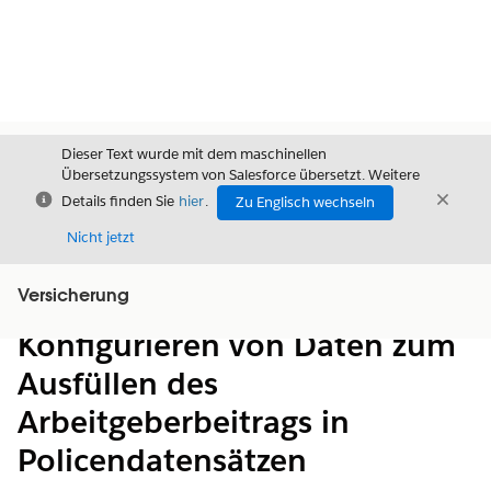
Dieser Text wurde mit dem maschinellen
Übersetzungssystem von Salesforce übersetzt. Weitere
Schließen
Schli
Details finden Sie
hier
.
Zu Englisch wechseln
Schließ
Nicht jetzt
Versicherung
Inhalt
Inhalt anzeigen
Konfigurieren von Daten zum
Ausfüllen des
Arbeitgeberbeitrags in
Policendatensätzen