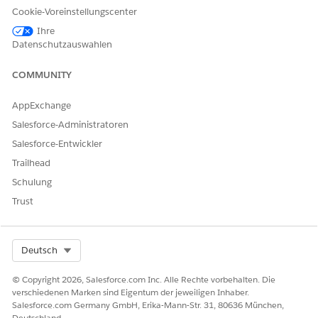
Produktkategorie für Gruppenleistungen.
Cookie-Voreinstellungscenter
Ihre
Datenschutzauswahlen
COMMUNITY
Wenn Sie alle drei Werte angeben, wird der
HINWEIS
AppExchange
Vertragsgruppenplan zur Berechnung des
Arbeitgeberbeitragsbetrags verwendet. Wenn Sie die
Salesforce-Administratoren
Werte für die Produktkategorie "Produkt" und
Salesforce-Entwickler
"Gruppenleistungen" angeben, jedoch keinen
Trailhead
Vertragsgruppenplan, wird "Produkt" für die
Berechnung berücksichtigt.
Schulung
Trust
Informationen zu Gruppenklassen und
Gruppenklassenbeiträgen
Gruppenklassen sind Gruppen von Mitgliedern, die alle
Select Org
Deutsch
ähnliche Vorteile erhalten. Beispiele für Gruppenklassen
sind Führungskräfte, Manager und Direktoren.
© Copyright 2026, Salesforce.com Inc. Alle Rechte vorbehalten. Die
verschiedenen Marken sind Eigentum der jeweiligen Inhaber.
Gruppenklassenbeiträge enthalten Details zu den
Salesforce.com Germany GmbH, Erika-Mann-Str. 31, 80636 München,
Leistungen, die der Arbeitgeber für eine Gruppenklasse
Deutschland