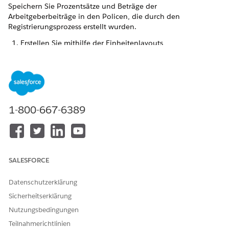
Speichern Sie Prozentsätze und Beträge der
Arbeitgeberbeiträge in den Policen, die durch den
Registrierungsprozess erstellt wurden.
Erstellen Sie mithilfe der Einheitenlayouts
Gruppenklassen-Datensätze für einen bestimmten
Account.
Erstellen Sie Gruppenklassen-Beitragsdatensätze für die
Gruppenklassen.
1-800-667-6389
Wenn mehrere Gruppenklassen-
HINWEIS
Beitragsdatensätze erstellt werden, verwendet die
SALESFORCE
Registrierungsscholle den zuletzt aktualisierten
Datensatz zur Berechnung der Prämien.
Datenschutzerklärung
Sicherheitserklärung
Verknüpfen Sie im Objekt "Vertragsgruppenplan-
Nutzungsbedingungen
Gruppenklasse" jeden Gruppenklassenbeitrag entweder
Teilnahmerichtlinien
mit einem Vertragsgruppenplan, einem Produkt oder einer