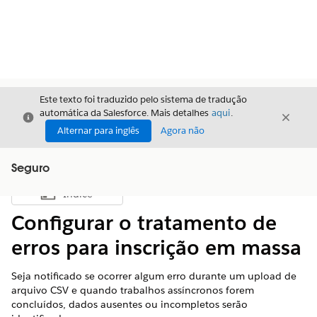
Este texto foi traduzido pelo sistema de tradução
automática da Salesforce. Mais detalhes
aqui
.
Fechar
Fecha
Fechar
Alternar para inglês
Agora não
Seguro
Índice
Mostrar índice
Configurar o tratamento de
erros para inscrição em massa
Seja notificado se ocorrer algum erro durante um upload de
arquivo CSV e quando trabalhos assíncronos forem
concluídos, dados ausentes ou incompletos serão