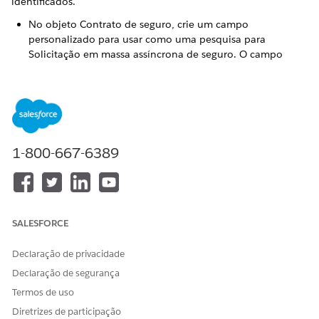
identificados.
No objeto Contrato de seguro, crie um campo
personalizado para usar como uma pesquisa para
Solicitação em massa assíncrona de seguro. O campo
armazena o
quando o processo de
asyncBulkRequestId
inscrição começa usando o serviço de
enrollMembersAsy
.
nc
1-800-667-6389
Use esse campo personalizado apenas para
NOTA
tratamento de erros.
SALESFORCE
Certifique-se de que o campo
Tipo de procedimento de
classificação
do produto esteja definido como
Conjunto
Declaração de privacidade
de expressões
e que o campo
Nome do procedimento de
Declaração de segurança
classificação
esteja definido como o nome do Conjunto
de expressões.
Termos de uso
Diretrizes de participação
Associe o pacote do Data Mapper ao produto do fato de