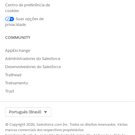
classificação. O Data Mapper deve ser do tipo
Centro de preferência de
OmniDataTransform
, que é OmniStudio no objeto
cookies
principal.
Suas opções de
privacidade
COMMUNITY
AppExchange
Se você estiver usando um Mapeador de dados
NOTA
do pacote gerenciado, use o
Administradores do Salesforce
ferramenta de migração
Desenvolvedores do Salesforce
para migrar o Data Mapper de versão empacotada para
Trailhead
o OmniStudio no Data Mapper principal.
Treinamento
Trust
No menu Configuração, clique em
Console do
desenvolvedor
.
Crie uma classe do Apex
InsBatchFailureService
. Copie e
cole o Apex code fornecido no arquivo
Select Org
Português (Brasil)
LargeGroupEnrollment_Artifacts para esta classe do Apex.
© Copyright 2026, Salesforce.com Inc. Todos os direitos reservados. Várias
marcas comerciais dos respectivos proprietários.