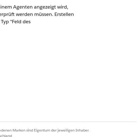
einem Agenten angezeigt wird,
erprüft werden müssen. Erstellen
 Typ "Feld des
g für ein Segment einer
eld für den
ammen. Angenommen, Sie möchten
und geben Sie
als
AccountName
n Sie
als
PersonBirthdate
iedenen Marken sind Eigentum der jeweiligen Inhaber.
schland