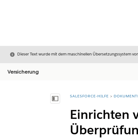
Schließen
Dieser Text wurde mit dem maschinellen Übersetzungssystem von S
Versicherung
SALESFORCE-HILFE
DOKUMENT
Sie befinden sich hier:
Inhalt anzeigen
Einrichten 
Überprüfu