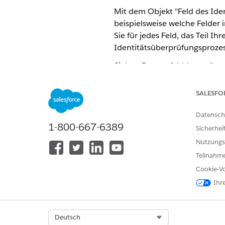
Mit dem Objekt "Feld des Ide
beispielsweise welche Felder
Sie für jedes Feld, das Teil I
Identitätsüberprüfungsprozes
Sieben Prozessfelddatensätze w
Accountname, Geburtsdat
SALESFO
Accountname und Geburtsd
Datensch
Telefonnummer und Postlei
1-800-667-6389
Sicherhei
Sie können weitere Überprüfu
Nutzungs
Regierungs-ID hinzufügen möc
Teilnahme
Identitätsüberprüfungsprozess
Cookie-Vo
Die Felder "Feldtyp" und "F
Ihr
Accountname als Suchergebnis
Feldnamen ein. Wählen Sie al
Feldnamen ein, um "Geburtsda
Select Org
Deutsch