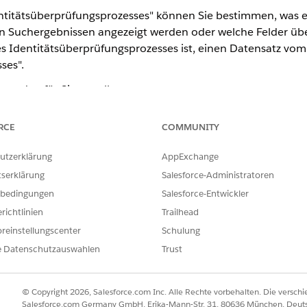
ntitätsüberprüfungsprozesses" können Sie bestimmen, was 
 in Suchergebnissen angezeigt werden oder welche Felder üb
hres Identitätsüberprüfungsprozesses ist, einen Datensatz vom
ses".
erden für Sie erstellt.
um und Telefonnummer sind Suchergebnisse.
RCE
COMMUNITY
atum sind Pflichtfelder zur Überprüfung.
utzerklärung
AppExchange
tzahl sind optionale Überprüfungsfelder.
tserklärung
Salesforce-Administratoren
ngsschritte hinzufügen. Wenn Sie beispielsweise eine Prüfun
bedingungen
Salesforce-Entwickler
hten, erstellen Sie einen zusätzlichen Datensatz vom Typ "F
richtlinien
Trailhead
" für das Feld, das diese Informationen enthält.
reinstellungscenter
Schulung
eldname" in einem Prozessfelddatensatz funktionieren zus
e Datenschutzauswahlen
Trust
feld hinzufügen. Wählen Sie Ergebnisfeld als Feldtyp aus 
ternativ Erforderliche Überprüfung als Feldtyp aus und gebe
© Copyright 2026, Salesforce.com Inc. Alle Rechte vorbehalten. Die versch
tum" als erforderliches Überprüfungsfeld festzulegen.
Salesforce.com Germany GmbH, Erika-Mann-Str. 31, 80636 München, Deut