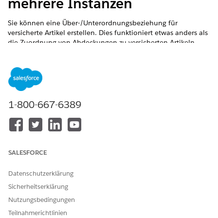
mehrere Instanzen
Sie können eine Über-/Unterordnungsbeziehung für
versicherte Artikel erstellen. Dies funktioniert etwas anders als
die Zuordnung von Abdeckungen zu versicherten Artikeln.
Fügen Sie auf der Registerkarte "Versicherte Elemente" die
versicherten Elemente hinzu, die Sie als übergeordnete
und untergeordnete Elemente einrichten möchten.
Klicken Sie auf das Symbol im grauen Balken des
untergeordneten versicherten Artikels. Der Cursor wird zu
1-800-667-6389
einem + Zeichen mit Pfeilen.
Ziehen Sie den untergeordneten versicherten Posten
unter den übergeordneten Posten und etwas rechts
davon.
SALESFORCE
Datenschutzerklärung
Sicherheitserklärung
HINWEIS
Nutzungsbedingungen
Sie können einen untergeordneten versicherten Artikel
oder eine untergeordnete beteiligte Person nur einem
Teilnahmerichtlinien