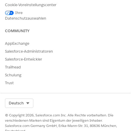
übergeordneten versicherten Artikel in einer
Cookie-Voreinstellungscenter
bestimmten Stammproduktspezifikation hinzufügen.
Ihre
Datenschutzauswahlen
COMMUNITY
KONNTEN SIE IHR PROBLEM MITHILFE DIESES ARTIKELS
AppExchange
LÖSEN?
Salesforce-Administratoren
Geben Sie uns Feedback, damit wir uns verbessern können.
Salesforce-Entwickler
Ja
Nein
Trailhead
Schulung
Trust
Select Org
Deutsch
© Copyright 2026, Salesforce.com Inc. Alle Rechte vorbehalten. Die
verschiedenen Marken sind Eigentum der jeweiligen Inhaber.
Salesforce.com Germany GmbH, Erika-Mann-Str. 31, 80636 München,
Deutschland