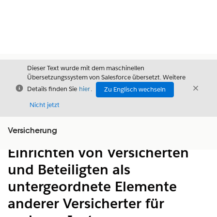
Dieser Text wurde mit dem maschinellen
Übersetzungssystem von Salesforce übersetzt. Weitere
Schließen
Schli
Details finden Sie
hier
.
Zu Englisch wechseln
Schließ
Nicht jetzt
Versicherung
Inhalt
Inhalt anzeigen
Einrichten von Versicherten
und Beteiligten als
untergeordnete Elemente
anderer Versicherter für