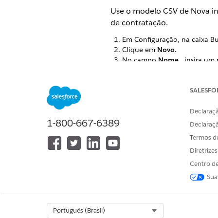
Use o modelo CSV de Nova insc
de contratação.
Em Configuração, na caixa Bu
Clique em
Novo
.
No campo
Nome
, insira um
No campo
Arquivo
, clique e
Clique em
Salvar
.
Especifique o nome do recur
SALESFO
Se você quiser usar o fluxo C
Clique em
Salvar
.
Declaraçã
1-800-667-6389
Declaraç
Termos d
Diretrize
ESTE ARTIGO RESOLVEU SEU PR
Diga-nos para podermos melhora
Centro de
Sua
Select Org
Português (Brasil)