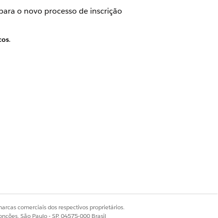
para o novo processo de inscrição
cos
.
o de contratação.
da conta.
Sim
Não
arcas comerciais dos respectivos proprietários.
onções, São Paulo - SP, 04575-000 Brasil