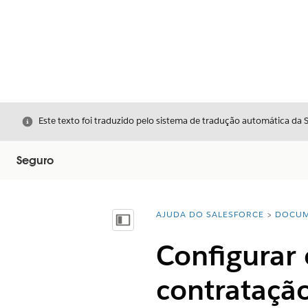
Fechar
Este texto foi traduzido pelo sistema de tradução automática da 
Seguro
AJUDA DO SALESFORCE
DOCUM
Você está aqui:
Mostrar índice
Configurar
contrataçã