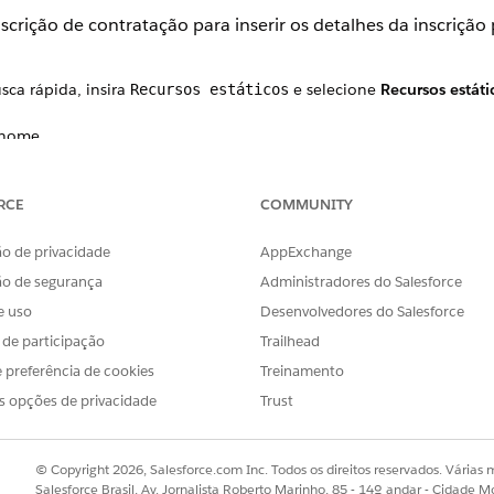
rição de contratação para inserir os detalhes da inscrição 
sca rápida, insira
e selecione
Recursos estáti
Recursos estáticos
 nome.
m
Pesquisar
e carregue um novo modelo de arquivo CSV de inscriçã
so estático no campo
RCE
Novo modelo CSV de contratação
COMMUNITY
na página 
onta pessoal para inscrição, selecione
Conta pessoal ativada
.
o de privacidade
AppExchange
ão de segurança
Administradores do Salesforce
e uso
Desenvolvedores do Salesforce
s de participação
Trailhead
OBLEMA?
r!
 preferência de cookies
Treinamento
s opções de privacidade
Trust
© Copyright 2026, Salesforce.com Inc. Todos os direitos reservados. Várias m
Salesforce Brasil, Av. Jornalista Roberto Marinho, 85 - 14º andar - Cidade M