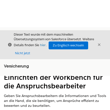
Dieser Text wurde mit dem maschinellen
Übersetzungssystem von Salesforce übersetzt. Weitere
Schließen
Schli
Details finden Sie
hier
.
Zu Englisch wechseln
Schließ
Nicht jetzt
Versicherung
Inhalt
Inhalt anzeigen
Einrichten der Workbench für
die Anspruchsbearbeiter
Geben Sie Anspruchsbearbeitern die Informationen und Tools
an die Hand, die sie benötigen, um Ansprüche effizient zu
bewerten und zu beurteilen.