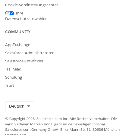
Beispielsweise geben Sie Folgendes in das Feld Format ein:
Cookie-Voreinstellungscenter
%Product2.ProductCode%+"-"+GLOBALAUTONUMBER()+"-
Ihre
"+YEAR(%ExpirationDate__c%)
Datenschutzauswahlen
Bei dieser Formel enthält die von Vlocity generierte
Policennummer den Produktcode, die automatisch generierte
COMMUNITY
Nummer und das Ablaufjahr der Police. Beispiel:
WHLLIFE50-
hinzu.
VL-000028-2020
AppExchange
Salesforce-Administratoren
Salesforce-Entwickler
KONNTEN SIE IHR PROBLEM MITHILFE DIESES ARTIKELS
Trailhead
LÖSEN?
Schulung
Geben Sie uns Feedback, damit wir uns verbessern können.
Trust
Ja
Nein
Select Org
Deutsch
© Copyright 2026, Salesforce.com Inc. Alle Rechte vorbehalten. Die
verschiedenen Marken sind Eigentum der jeweiligen Inhaber.
Salesforce.com Germany GmbH, Erika-Mann-Str. 31, 80636 München,
Deutschland