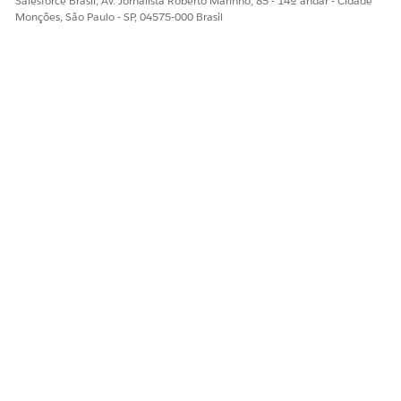
Salesforce Brasil, Av. Jornalista Roberto Marinho, 85 - 14º andar - Cidade
Monções, São Paulo - SP, 04575-000 Brasil
Diga-nos para podermos melhorar!
Sim
Não