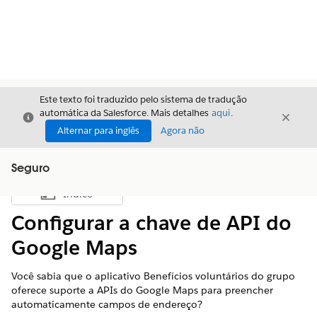
Este texto foi traduzido pelo sistema de tradução
automática da Salesforce. Mais detalhes
aqui
.
Fechar
Fecha
Fechar
Alternar para inglês
Agora não
Seguro
Índice
Mostrar índice
Configurar a chave de API do
Google Maps
Você sabia que o aplicativo Benefícios voluntários do grupo
oferece suporte a APIs do Google Maps para preencher
automaticamente campos de endereço?