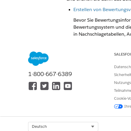
Erstellen von Bewertungsv
Bevor Sie Bewertungsinfor
Bewertungssystem und die 
in Nachschlagetabellen, A
Zuordnen von Bewertungen
SALESFO
Ordnen Sie nach dem Konf
diese Aufgabe für alle Ihre
Datensch
Spezifikationen für Vers
1-800-667-6389
Sicherhei
Services, die die Zuordn
Nutzungs
Teilnahme
Cookie-Vo
KONNTEN SIE IHR PROBLEM MITH
Ihr
Geben Sie uns Feedback, damit w
Select Org
Deutsch