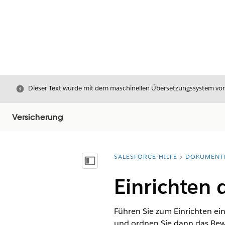
Schließen
Dieser Text wurde mit dem maschinellen Übersetzungssystem von S
Versicherung
SALESFORCE-HILFE
DOKUMENT
Sie befinden sich hier:
Inhalt anzeigen
Einrichten
Führen Sie zum Einrichten ei
und ordnen Sie dann das Bew