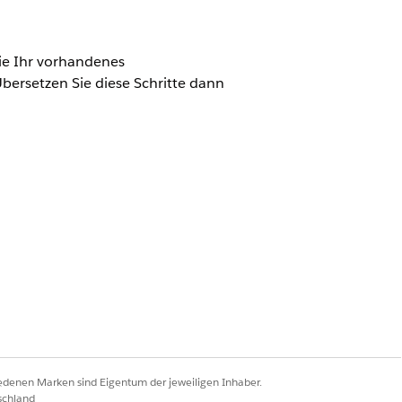
ie Ihr vorhandenes
bersetzen Sie diese Schritte dann
ktspezifikationen zu. Führen Sie
n für Versicherte, der
 und andere Komponenten verwenden
reise zurückgeben.
Ja
Nein
iedenen Marken sind Eigentum der jeweiligen Inhaber.
schland