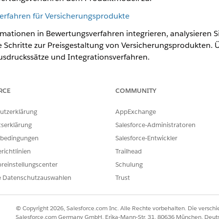
erfahren für Versicherungsprodukte
mationen in Bewertungsverfahren integrieren, analysieren S
Schritte zur Preisgestaltung von Versicherungsprodukten. Ü
usdruckssätze und Integrationsverfahren.
 zu Produktspezifikationen
RCE
COMMUNITY
igurieren von Bewertungsverfahren Bewertungen Ihren Produ
 Produktspezifikationen aus, einschließlich der Spezifikatione
utzerklärung
AppExchange
icherte und der Stammproduktspezifikationen. OmniScripts
tserklärung
Salesforce-Administratoren
ungen und Formeln lesen und dann Ihren Benutzern Prämienp
bedingungen
Salesforce-Entwickler
richtlinien
Trailhead
reinstellungscenter
Schulung
ILFE DIESES ARTIKELS LÖSEN?
e Datenschutzauswahlen
Trust
ir uns verbessern können.
© Copyright 2026, Salesforce.com Inc. Alle Rechte vorbehalten. Die versch
Salesforce.com Germany GmbH, Erika-Mann-Str. 31, 80636 München, Deut