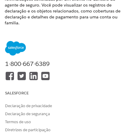
agente de seguro. Você pode visualizar os registros de
declaração e os objetos relacionados, como coberturas de
declaração e detalhes de pagamento para uma conta ou
família.
Onde
: Essa alteração se aplica ao Lightning Experience nas
edições Professional, Enterprise e Unlimited com o pacote
gerenciado Indústrias de seguro.
Quem
: O Claim 360° está disponível a usuários com o
conjunto de permissões Excelência de serviço do setor e o
1-800-667-6389
conjunto de permissões FSC Insurance.
Consulte também
Visualizar detalhes da reivindicação
SALESFORCE
Declaração de privacidade
ESTE ARTIGO RESOLVEU SEU PROBLEMA?
Declaração de segurança
Diga-nos para podermos melhorar!
Termos de uso
Diretrizes de participação
Sim
Não