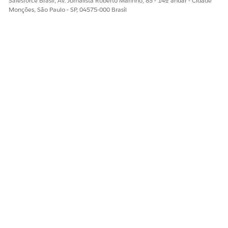
Salesforce Brasil, Av. Jornalista Roberto Marinho, 85 - 14º andar - Cidade
Monções, São Paulo - SP, 04575-000 Brasil