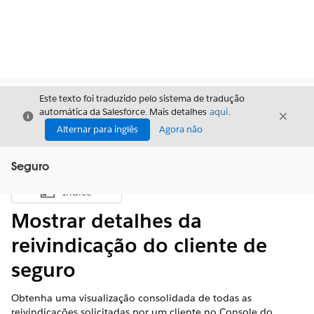
Este texto foi traduzido pelo sistema de tradução
automática da Salesforce. Mais detalhes
aqui
.
Fechar
Fecha
Fechar
Alternar para inglês
Agora não
Seguro
Índice
Mostrar índice
Mostrar detalhes da
reivindicação do cliente de
seguro
Obtenha uma visualização consolidada de todas as
reivindicações solicitadas por um cliente no Console do