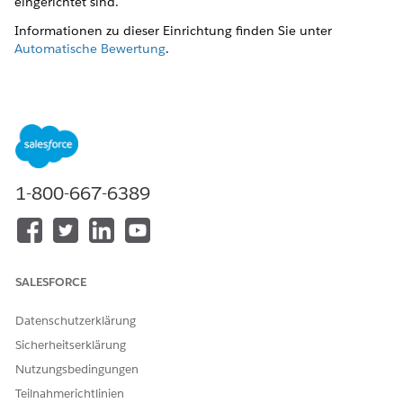
eingerichtet sind.
Informationen zu dieser Einrichtung finden Sie unter
Automatische Bewertung
.
KONNTEN SIE IHR PROBLEM MITHILFE DIESES ARTIKELS
LÖSEN?
Geben Sie uns Feedback, damit wir uns verbessern können.
1-800-667-6389
Ja
Nein
SALESFORCE
Datenschutzerklärung
Sicherheitserklärung
Nutzungsbedingungen
Teilnahmerichtlinien