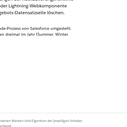
in der Lightning-Webkomponente
gebots-Datensatzseite löschen.
de-Prozess von Salesforce umgestellt.
en dreimal im Jahr (Summer, Winter,
ie zudem in Ihrer Sandbox-
, um DocuSign zu verwalten.
en Workflow, der
, größere Beträge zu genehmigen,
ls und genehmigen oder lehnen
t. OmniScript Lightning
für Abdeckungen in den untersten
iedenen Marken sind Eigentum der jeweiligen Inhaber.
Strukturen und auf mehrere versicherte
schland