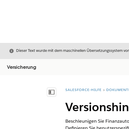
Schließen
Dieser Text wurde mit dem maschinellen Übersetzungssystem von S
Versicherung
SALESFORCE-HILFE
DOKUMENT
Sie befinden sich hier:
Inhalt anzeigen
Versionshin
Beschleunigen Sie Finanzautor
Definieren Sie benutzerspezif