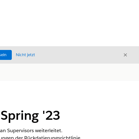
Schli
seln
Nicht jetzt
Schließ
Spring '23
n Supervisors weiterleitet.
rungen der Rückdatierungsrichtlinie