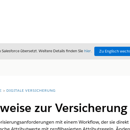
alesforce übersetzt. Weitere Details finden Sie
hier
.
Zu Englisch wech
E
DIGITALE VERSICHERUNG
weise zur Versicherung 
isierungsanforderungen mit einem Workflow, der sie direkt a
ische Attributwerte mit profilbasierten Attributregeln. Ände