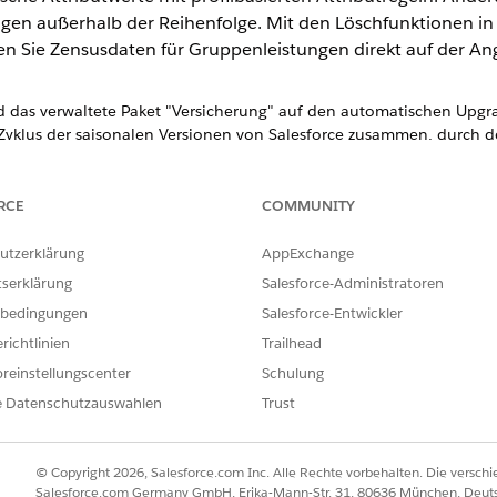
ngen außerhalb der Reihenfolge. Mit den Löschfunktionen 
n Sie Zensusdaten für Gruppenleistungen direkt auf der An
rd das verwaltete Paket "Versicherung" auf den automatischen Upgra
 Zyklus der saisonalen Versionen von Salesforce zusammen, durch d
itgestellt werden. Mithilfe der automatischen Upgrades erhalten S
n Zugriff auf die nächsten Versionen.
RCE
COMMUNITY
Auth 2.0 für die DocuSign-Integration in Versicherungen
city-Dokumenten müssen Sie ein Upgrade auf OAuth 2.0 vornehmen
utzerklärung
AppExchange
ssen für Finanztransaktionsautorisierungen
tserklärung
Salesforce-Administratoren
e Autorisierung von Anspruchszahlungen fest und erstellen Sie ein
bedingungen
Salesforce-Entwickler
erungen an Supervisors weiterleitet. Benutzer, die berechtigt sind
richtlinien
Trailhead
 über ausstehende Anfragen, verweisen direkt auf Anspruchsdetai
Finanztransaktionen ab.
reinstellungscenter
Schulung
e Datenschutzauswahlen
Trust
fere Ebenen der Produkthierarchie
ungsregeln für komplexere Versicherungsprodukte wurde verbesser
 die optionale Auswertung von Abdeckungen und Attributregeln 
© Copyright 2026, Salesforce.com Inc. Alle Rechte vorbehalten. Die versch
chie. Regeln werden konsistent auf Abdeckungen in den untersten 
Salesforce.com Germany GmbH, Erika-Mann-Str. 31, 80636 München, Deut