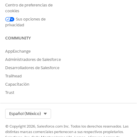
masiva
uestId__c
masiva
Centro de preferencias de
asíncrona de
asíncrona de
cookies
seguros
seguros
asociada con
Sus opciones de
el evento.
privacidad
Estado de
AsyncJobReq
Texto
El estado de
COMMUNITY
solicitud
uestStatus__
la Solicitud
masiva
c
masiva
asíncrona de
asíncrona de
AppExchange
seguros
seguros.
Administradores de Salesforce
Nombre del
EventName_
Texto
El nombre
Desarrolladores de Salesforce
evento
_c
del evento.
Trailhead
Mensaje
Área de
El mensaje
Message__c
Capacitación
texto largo
que se envía
Trust
con la
notificación.
Nombre de
ActionName
Texto
El nombre
Select Org
Español (México)
acción
__c
de la acción
asociada con
© Copyright 2026, Salesforce.com Inc. Todos los derechos reservados. Las
la
distintas marcas comerciales pertenecen a sus respectivos propietarios.
notificación.