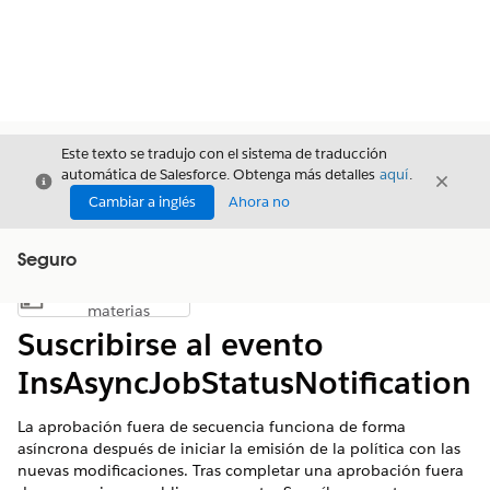
Este texto se tradujo con el sistema de traducción
automática de Salesforce. Obtenga más detalles
aquí
.
Cerrar
Cerrar
Cerrar
Cambiar a inglés
Ahora no
Seguro
Índice de
Mostrar índice de materias
materias
Suscribirse al evento
InsAsyncJobStatusNotification
La aprobación fuera de secuencia funciona de forma
asíncrona después de iniciar la emisión de la política con las
nuevas modificaciones. Tras completar una aprobación fuera