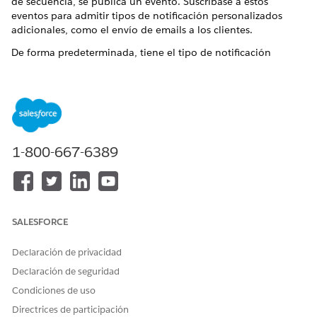
de secuencia, se publica un evento. Suscríbase a estos
eventos para admitir tipos de notificación personalizados
adicionales, como el envío de emails a los clientes.
De forma predeterminada, tiene el tipo de notificación
personalizada
Aprobación fuera de secuencia
activado en su
organización. Activa notificaciones de campana para
notificarle sobre el estado de un trabajo de aprobación fuera
de secuencia asíncrono.
Nombre de evento: InsAsyncJobStatusNotification
1-800-667-6389
El evento de plataforma InsAsyncJobStatusNotification
incluye estos campos personalizados:
NOMBRE DE
ETIQUETA
TIPO DE
DESCRIPCIÓ
API
DE CAMPO
DATOS
N
SALESFORCE
Información
AdditionalIn
Área de
La
adicional
formation__
texto largo
información
Declaración de privacidad
c
adicional
sobre el
Declaración de seguridad
evento.
Condiciones de uso
Solicitud
AsyncJobReq
Texto
Solicitud
Directrices de participación