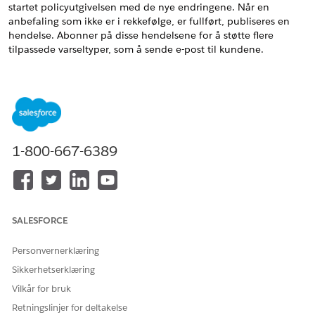
startet policyutgivelsen med de nye endringene. Når en
anbefaling som ikke er i rekkefølge, er fullført, publiseres en
hendelse. Abonner på disse hendelsene for å støtte flere
tilpassede varseltyper, som å sende e-post til kundene.
Som standard har du den tilpassede varseltypen
Ut-av-sekvens-
anbefaling
aktivert i organisasjonen. Den aktiverer bjellevarsler
for å varsle deg om statusen til en asynkron ikke-
sekvensanbefalingsjobb.
Hendelsesnavn: InsAsyncJobStatusNotification
1-800-667-6389
Plattformhendelsen InsAsyncJobStatusNotification inkluderer
disse tilpassede feltene:
API-NAVN
FELTETIKETT
DATATYPE
BESKRIVELSE
SALESFORCE
Tilleggsinfor
Tilleggsinfor
Langt
Tilleggsinfor
masjon
masjon__c
tekstområde
masjon om
hendelsen.
Personvernerklæring
Sikkerhetserklæring
Asynkron
AsyncJobReq
Tekst
Forsikringens
masseforesp
uestId__c
asynkrone
Vilkår for bruk
ørsel om
masseforesp
Retningslinjer for deltakelse
forsikring
ørsel som er