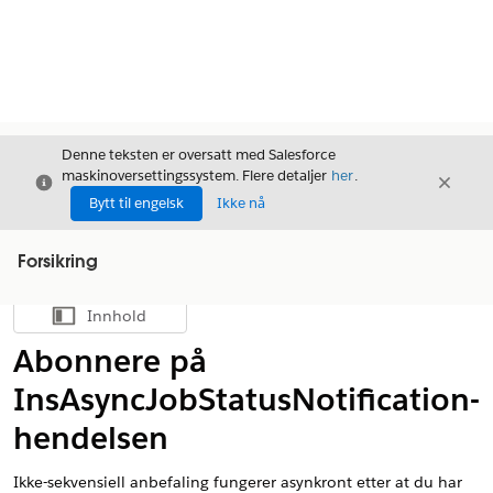
Denne teksten er oversatt med Salesforce
maskinoversettingssystem. Flere detaljer
her
.
Avslutt
Avslut
Avslutt
Bytt til engelsk
Ikke nå
Forsikring
Innhold
Vis innholdsfortegnelse
Abonnere på
InsAsyncJobStatusNotification-
hendelsen
Ikke-sekvensiell anbefaling fungerer asynkront etter at du har