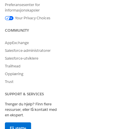
knyttet til
Preferansesenter for
hendelsen.
informasjonskapsler
Your Privacy Choices
Status for
AsyncJobReq
Tekst
Statusen til
asynkron
uestStatus__
Assurance
masseforesp
c
Async Bulk-
COMMUNITY
ørsel om
forespørsele
forsikring
n.
AppExchange
Hendelsesna
EventName_
Tekst
Navnet på
Salesforce-administratorer
vn
_c
hendelsen.
Salesforce-utviklere
Melding
Langt
Meldingen
Message__c
Trailhead
tekstområde
som sendes
Opplæring
med varselet.
Trust
Handlingsna
ActionName
Tekst
Navnet på
vn
__c
handlingen
SUPPORT & SERVICES
som er
knyttet til
Trenger du hjelp? Finn flere
varselet.
ressurser, eller få kontakt med
en ekspert.
Navn på
NotificationN
Tekst
Navnet på
varsel
ame__c
varselet.
Få støtte