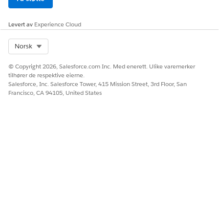
Emne
Tekst
Emnet for
Subject__c
hendelsen
for varsel om
Levert av
Experience Cloud
asynkron
jobbstatus.
Select Org
Norsk
Målobjekt
TargetObject
Tekst
Målobjektet
© Copyright 2026, Salesforce.com Inc. Med enerett. Ulike varemerker
__c
for varselet
tilhører de respektive eierne.
om asynkron
Salesforce, Inc. Salesforce Tower, 415 Mission Street, 3rd Floor, San
jobbstatus.
Francisco, CA 94105, United States
Recipient
Recipient__c
Langt
Mottakerne
tekstområde
av varselet.
Du kan abonnere på plattformhendelsesmeldinger med flyter
eller bruke Apex til å abonnere på plattformhendelsesvarsler.
Hvis du vil vite mer, kan du se
Abonnere på plattformhendelser
.
HJALP DENNE ARTIKKELEN MED Å LØSE PROBLEMET DITT?
La oss få vite det slik at vi kan forbedre!