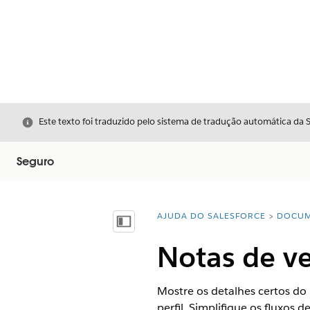
Fechar
Este texto foi traduzido pelo sistema de tradução automática da 
Seguro
AJUDA DO SALESFORCE
DOCUM
Você está aqui:
Mostrar índice
Notas de v
Mostre os detalhes certos do
perfil. Simplifique os fluxos