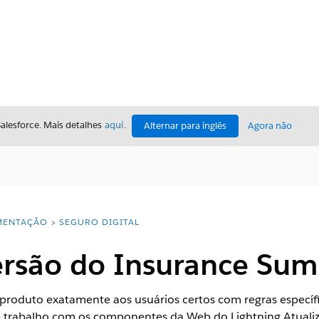
Salesforce. Mais detalhes
aqui
.
Alternar para inglês
Agora não
ENTAÇÃO
SEGURO DIGITAL
ersão do Insurance Sum
 produto exatamente aos usuários certos com regras específ
 de trabalho com os componentes da Web do Lightning Atuali