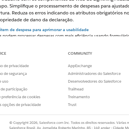
rupo. Simplifique o processamento de despesas para ajustad
tura. Reduza os erros indicando os atributos obrigatórios no
ropriedade de dano da declaração.
 item de despesa para aprimorar a usabilidade
es podem processar despesas com mais eficiência usando formulári
formulário do item de linha da despesa.
ra de cobertura opcionais com base em perfis de usuário
RCE
COMMUNITY
 regras opcionais Cobertura necessária ou Padrão selecionado par
ndo um representante de atendimento ao cliente cria uma cotação 
o de privacidade
AppExchange
ada automaticamente. Quando um agente de vendas cria uma cotaçã
ão de segurança
Administradores do Salesforce
a seleção, mas não selecionada automaticamente.
e uso
Desenvolvedores do Salesforce
 com base em perfis de usuário
s de participação
Trailhead
ns de atributo de produto com base em seu perfil de usuário. Po
 uma cotação de seguro automático, exiba uma mensagem alertand
 preferência de cookies
Treinamento
e GPA. Quando um Agente de vendas criar uma cotação, não exiba 
s opções de privacidade
Trust
 cobertura opcionais com base em perfis de usuário
s de regra de validação de cobertura opcionais com base em seu 
© Copyright 2026, Salesforce.com Inc. Todos os direitos reservados. Várias m
ento ao cliente cria uma cotação de seguro automático, exibe um
Salesforce Brasil, Av. Jornalista Roberto Marinho, 85 - 14º andar - Cidade M