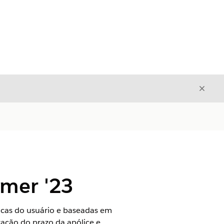
Fecha
Fechar
mer '23
icas do usuário e baseadas em
zação do prazo da apólice e