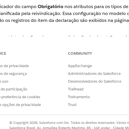
ndicador do campo
Obrigatório
nos atributos para os tipos de
danificada pela reivindicação. Essa configuração no modelo
os registros do item da declaração são exibidos na página
a ao Lightning Experience nas edições Professional, Enterpr
uro.
RCE
COMMUNITY
ento, os usuários podem identificar os campos obrigatórios
zam os atributos para tipos de registro de propriedade dan
o de privacidade
AppExchange
os usuários tentarem salvar um registro sem preencher um c
ão de segurança
Administradores do Salesforce
 os usuários a preencher as informações ausentes.
e uso
Desenvolvedores do Salesforce
ao configurar o atributo para os modelos de produto da de
s de participação
Trailhead
 preferência de cookies
Treinamento
s opções de privacidade
Trust
© Copyright 2026, Salesforce.com Inc. Todos os direitos reservados. Várias m
Salesforce Brasil, Av. Jornalista Roberto Marinho, 85 - 14º andar - Cidade M