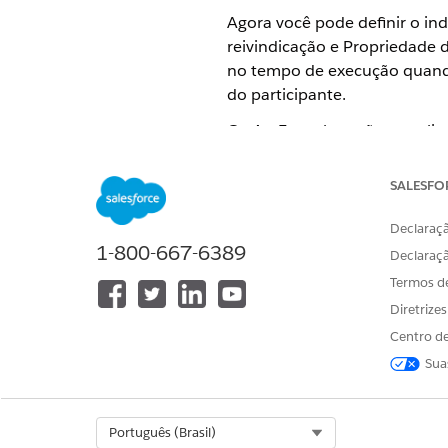
Agora você pode definir o i
reivindicação e Propriedade 
no tempo de execução quando 
do participante.
Onde:
Essa alteração se aplic
gerenciado Indústrias de seg
SALESFO
Por quê
: Com esse aprimoram
enquanto adicionam ou atuali
Declaraçã
declarações. Além disso, se 
1-800-667-6389
Declaraç
mensagem de erro que ajudará
Termos d
Como
: Selecione
Obrigatório
Diretrize
Centro de
Sua
Select Org
Português (Brasil)