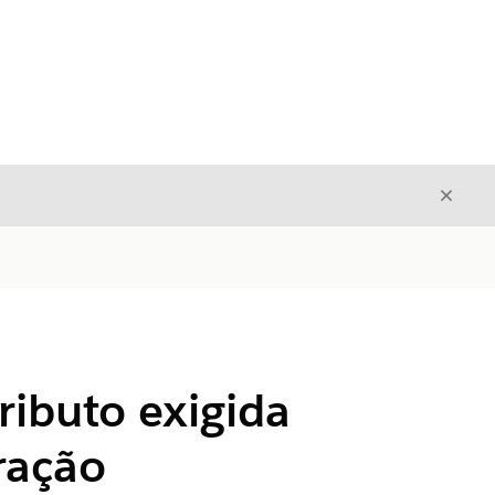
Fecha
Fechar
ributo exigida
ração