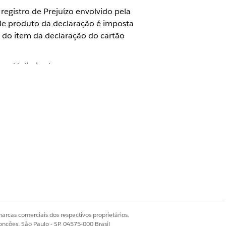
 registro de Prejuízo envolvido pela
 de produto da declaração é imposta
 do item da declaração do cartão
ise e Unlimited com o pacote
 no cartão do participante
ificada ou lesão envolvida em
ampo obrigatório, será exibida uma
claração.
arcas comerciais dos respectivos proprietários.
onções, São Paulo - SP, 04575-000 Brasil