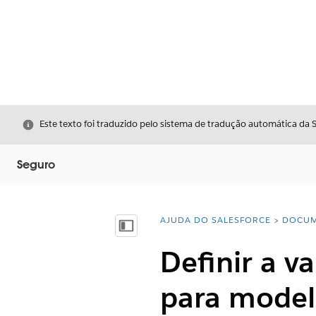
Fechar
Este texto foi traduzido pelo sistema de tradução automática da 
Seguro
AJUDA DO SALESFORCE
DOCUM
Você está aqui:
Mostrar índice
Definir a v
para model