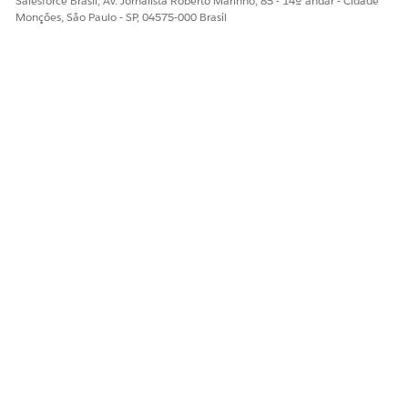
Salesforce Brasil, Av. Jornalista Roberto Marinho, 85 - 14º andar - Cidade
Monções, São Paulo - SP, 04575-000 Brasil