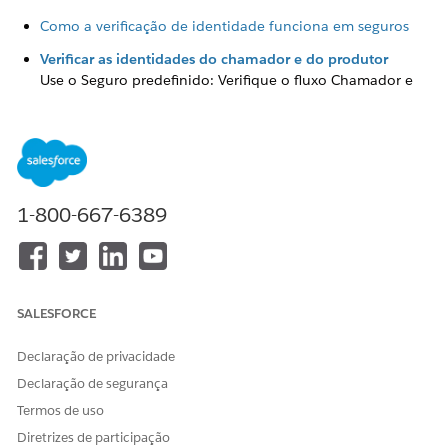
Como a verificação de identidade funciona em seguros
Verificar as identidades do chamador e do produtor
Use o Seguro predefinido: Verifique o fluxo Chamador e
Produtor para verificar a identidade de chamadores não
registrados com base nos detalhes fornecidos com os
dados de CRM existentes.
Verificar a identidade do seu produtor de seguro
Para verificar a identidade dos agentes de seguro de
1-800-667-6389
chamada de entrada com base nos detalhes que eles
fornecem com os dados de CRM existentes, use o pré-
construído Seguro: Verificar o fluxo de identidade do
produtor.
SALESFORCE
Declaração de privacidade
ESTE ARTIGO RESOLVEU SEU PROBLEMA?
Declaração de segurança
Diga-nos para podermos melhorar!
Termos de uso
Diretrizes de participação
Sim
Não