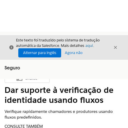
Este texto foi traduzido pelo sistema de tradução
automática da Salesforce. Mais detalhes
aqui
.
Fechar
Fecha
Fechar
Alternar para inglês
Agora não
Seguro
Índice
Mostrar índice
Dar suporte à verificação de
identidade usando fluxos
Verifique rapidamente chamadores e produtores usando
fluxos predefinidos.
CONSULTE TAMBÉM