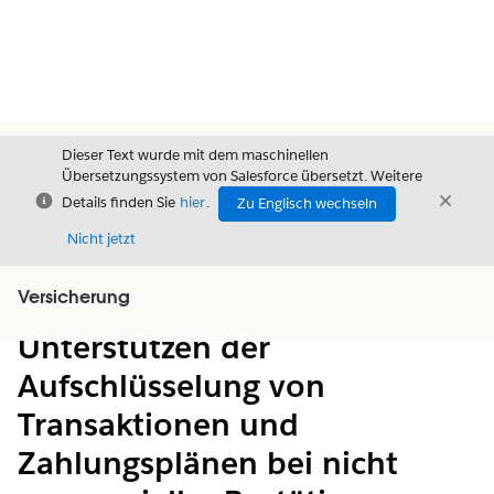
Dieser Text wurde mit dem maschinellen
Übersetzungssystem von Salesforce übersetzt. Weitere
Schließen
Schli
Details finden Sie
hier
.
Zu Englisch wechseln
Schließ
Nicht jetzt
Versicherung
Inhalt
Inhalt anzeigen
Unterstützen der
Aufschlüsselung von
Transaktionen und
Zahlungsplänen bei nicht