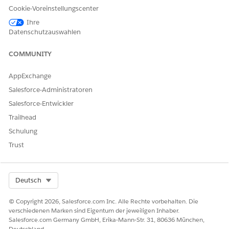
Siehe auch
Cookie-Voreinstellungscenter
Ihre
InsPolicyService:createOutOfSequencePolicyVersion
Datenschutzauswahlen
COMMUNITY
KONNTEN SIE IHR PROBLEM MITHILFE DIESES ARTIKELS
AppExchange
LÖSEN?
Salesforce-Administratoren
Geben Sie uns Feedback, damit wir uns verbessern können.
Salesforce-Entwickler
Ja
Nein
Trailhead
Schulung
Trust
Select Org
Deutsch
© Copyright 2026, Salesforce.com Inc. Alle Rechte vorbehalten. Die
verschiedenen Marken sind Eigentum der jeweiligen Inhaber.
Salesforce.com Germany GmbH, Erika-Mann-Str. 31, 80636 München,
Deutschland