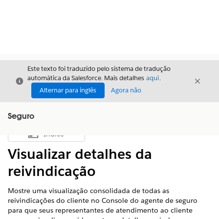
Este texto foi traduzido pelo sistema de tradução
automática da Salesforce. Mais detalhes
aqui
.
Fechar
Fecha
Fechar
Alternar para inglês
Agora não
Seguro
Índice
Mostrar índice
Visualizar detalhes da
reivindicação
Mostre uma visualização consolidada de todas as
reivindicações do cliente no Console do agente de seguro
para que seus representantes de atendimento ao cliente