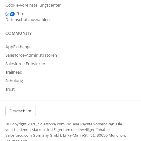
Cookie-Voreinstellungscenter
Anspruch
Zeigt Versicherungsnehmern Details zum
sdetails
Anspruch an, beispielsweise das Verlustdatum,
Ihre
das Berichtsdatum, wer den Verlust gemeldet
Datenschutzauswahlen
hat und die Ursache des Verlusts.
COMMUNITY
Ihr Agent
Zeigt Versicherungsnehmern
Kontaktinformationen für ihren Agenten oder
AppExchange
Produzenten an.
Salesforce-Administratoren
Aktuelle
Zeigt eine Zusammenfassung der aktuellen
Salesforce-Entwickler
Aktivitäte
Anspruchsaktivitäten an, einschließlich
n
Statusänderungen, hochgeladener
Trailhead
Dokumente, Zahlungen, gesendeter E-Mails
Schulung
und initiierter Anrufe zum Anspruch.
Trust
KONNTEN SIE IHR PROBLEM MITHILFE DIESES ARTIKELS
Select Org
Deutsch
LÖSEN?
© Copyright 2026, Salesforce.com Inc. Alle Rechte vorbehalten. Die
Geben Sie uns Feedback, damit wir uns verbessern können.
verschiedenen Marken sind Eigentum der jeweiligen Inhaber.
Salesforce.com Germany GmbH, Erika-Mann-Str. 31, 80636 München,
Ja
Nein
Deutschland